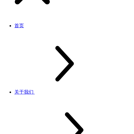
首页
关于我们