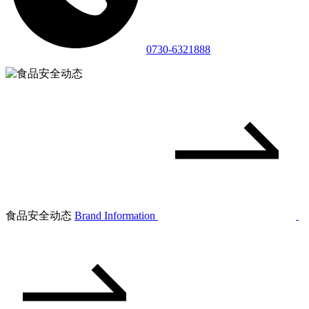
0730-6321888
食品安全动态
Brand Information