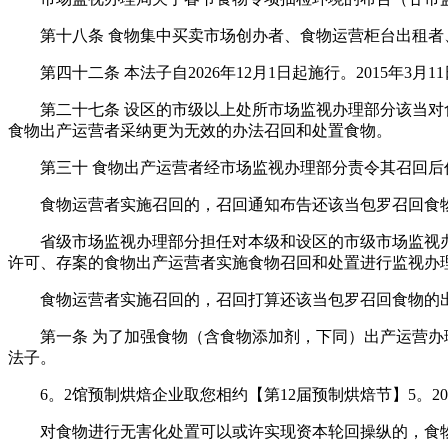
第十八条 食物集中买卖市场创办者、食物运营柜台出租者、
第四十二条 本法子自2026年12月1日起施行。2015年3
第二十七条 设区的市级以上处所市场监视办理部分该当对食
食物出产运营者采纳更为无效的办法召回和处置食物。
第三十 食物出产运营者经市场监视办理部分责令其召回后
食物运营者实施召回的，召回通知布告还该当包罗召回食物
省级市场监视办理部分担任对本级和设区的市级市场监视办
许可、存案的食物出产运营者实施食物召回和处置进行监视办
食物运营者实施召回的，召回打算还该当包罗召回食物的出
第一条 为了加强食物（含食物添加剂，下同）出产运营办理
法子。
6。2馆预制烘焙企业取您相约【第12届预制烘焙节】5。20-23来
对食物进行无害化处置可以或许实现资本轮回操纵的，食物