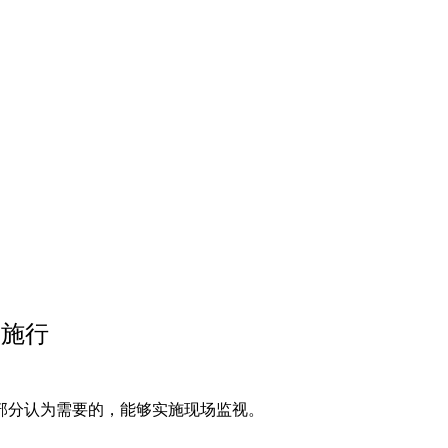
起施行
部分认为需要的，能够实施现场监视。