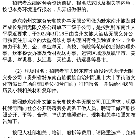
招聘者应细致领会资历前提、报名法式以及相关等内容，
按照本身环境进行报名，凡弄虚做假的。
黔东南州文旅食安餐饮办事无限公司做为黔东南州旅逛财
产成长集团无限义务公司旗下二级子公司，是按照黔东南州人
平易近要求，于2022年3月28日由贵州文旅大酒店无限义务公
司独资注册成立的大型餐饮办事办理国有性质独资企业，企业
努力于机关、企、事业单元、高校、病院等范畴的后勤办理办
事、炊事餐饮办事及食材配送办事。运营区域涉及凯里市、黄
平县、岑巩县、从江县、天柱县、镇远县等县市。
（2）现场报名：招聘者前去黔东南州旅投运营办理无限
义务公司（贵州省黔东南苗族侗族自治州凯里市大十字街道文
化南假日广场商铺1单位40号门面）征询报名，并供给小我简
历及小我相关材料复印件。
按照黔东南州文旅食安餐饮办事无限公司用工需求，现委
托我司面向社会公开聘请劳务调派工做人员。聘请工做严酷按
照公开、平等、合作、择优的准绳进行。现将相关事项通知布
告如下。
按照人社部相关，培训、服拆等费用，请隆重选择，免得