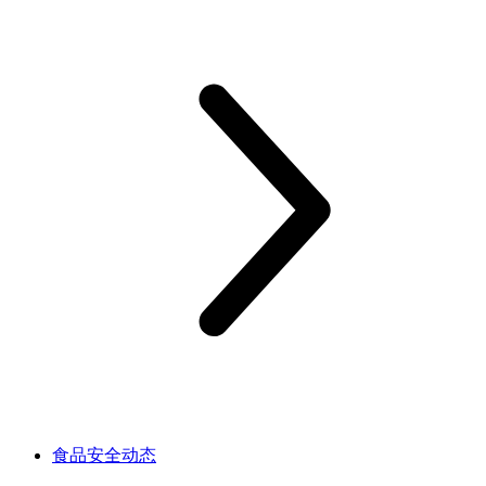
食品安全动态