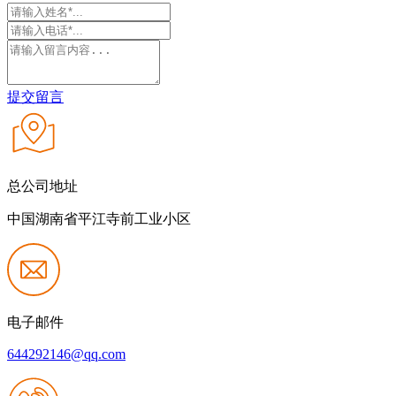
提交留言
总公司地址
中国湖南省平江寺前工业小区
电子邮件
644292146@qq.com