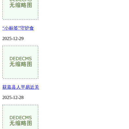
“小标签”守护食
2025-12-29
获嘉县人平易近关
2025-12-28