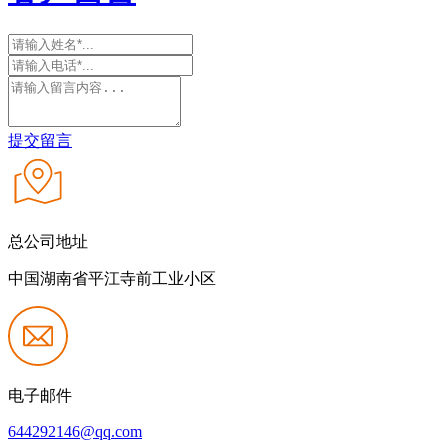
提交留言
总公司地址
中国湖南省平江寺前工业小区
电子邮件
644292146@qq.com