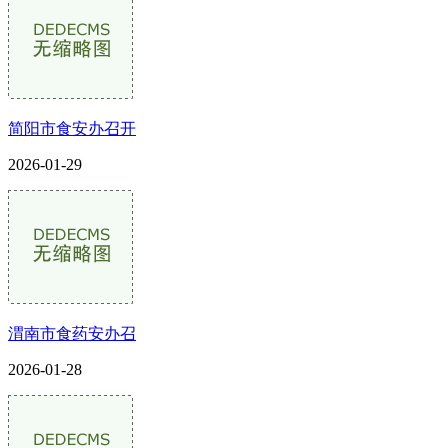
简阳市食安办召开
2026-01-29
渭南市食药安办召
2026-01-28