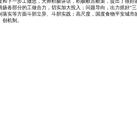
度和下一步工做思，大师积极讲话，积极献言献策，提出了很好
扬各部分的工做合力，切实加大投入；问题导向，出力抓好“三小
制落实等方面斗胆立异、斗胆实践；高尺度，国度食物平安城市的
、创机制。