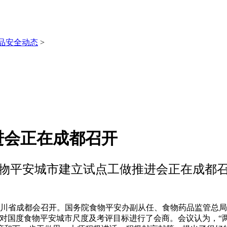
品安全动态
>
进会正在成都召开
物平安城市建立试点工做推进会正在成都
四川省成都会召开。国务院食物平安办副从任、食物药品监管总
对国度食物平安城市尺度及考评目标进行了会商。会议认为，“