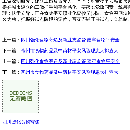
工做深切研究，建立工做放置无力、有序；对食物平安城市尺
扬好城市建立的工做抓手和平台感化。要落实党政同责，统筹阐
理；怯于立异，正在食物平安职业化查抄员步队、食物召回轨
久为功，把握好试点阶段的定位，百花齐铺开展试点，创轨制
上一篇：
四川强化食物寄递及新业态监管 建牢食物平安全
下一篇：
亳州市食物药品及中药材平安风险现患大排查大
上一篇：
四川强化食物寄递及新业态监管 建牢食物平安全
下一篇：
亳州市食物药品及中药材平安风险现患大排查大
四川强化食物寄递