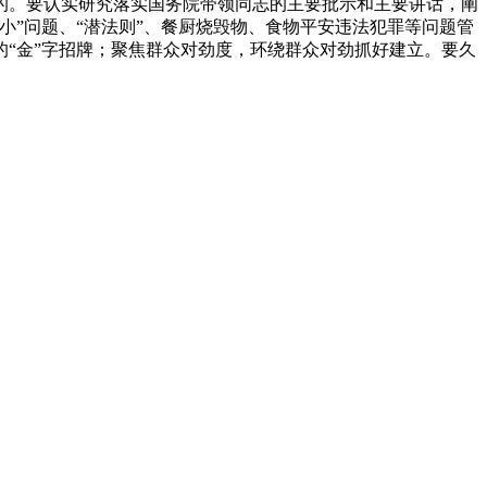
的。要认实研究落实国务院带领同志的主要批示和主要讲话，阐
”问题、“潜法则”、餐厨烧毁物、食物平安违法犯罪等问题管
“金”字招牌；聚焦群众对劲度，环绕群众对劲抓好建立。要久