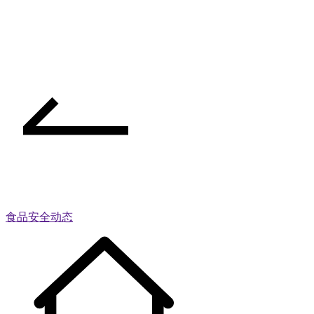
食品安全动态