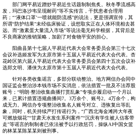
部门网平易近蹭炒平易近生话题制制焦炙。秋冬季流感高
发，玛巴洛沙韦呈现耐药”等不实传言，干扰患者合理用
药；“‘液体口罩’一喷就能防流感”的说法，更是强调宣传，其
所谓“防护结果”未经临床验证，设想取实正在人体环境相去甚
远。而“激素蛋大量流入市场”等说法毫无科学根据，其背后是
不良商家的推销策略，加剧了对食物平安的担心。
阳曲县第十七届人平易近代表大会常务委员会第三十七次
会议补选姬发军为太原市第十五届人平易近代表大会代表。杏
花岭区第六届人平易近代表大会常务委员会第四十五次会议补
选郑文明、潘侠为太原市第十五届人平易近代表大会代表。
针对各类收集谣言，多部分联动整治。地方网信办会同中
国证监会整治涉本钱市场不实消息，依法措置一批及不法荐股
账号；“明朗·整治收集曲播打赏乱象”专项步履启动一个月以
来，已累计措置违规曲播间7。3万余个、账号2。4万余个，构
成无力。网信办专项整治收集名人账号对立、违恢复出等乱
象，同时，机关持续严打传谣行为，“广西北海金滩跨大年夜
可燃放烟花”“甘肃天水发生系列案件”“沉庆有学生被人估客带
走”等谣言的制制者已依法被予以行政惩罚，操纵AI中国女篮
的林某某陈某某则被刑事。