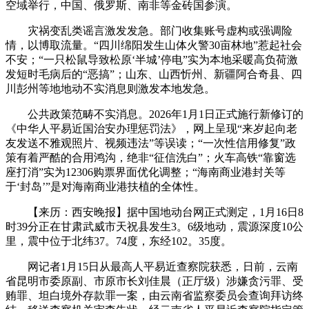
空域举行，中国、俄罗斯、南非等金砖国参演。
灾祸变乱类谣言激发发急。部门收集账号虚构或强调险
情，以博取流量。“四川绵阳发生山体火警30亩林地”惹起社会
不安；“一只松鼠导致松原‘半城’停电”实为本地采暖高负荷激
发短时毛病后的“恶搞”；山东、山西忻州、新疆阿合奇县、四
川彭州等地地动不实消息则激发本地发急。
公共政策范畴不实消息。2026年1月1日正式施行新修订的
《中华人平易近国治安办理惩罚法》，网上呈现“来岁起向老
友发送不雅观照片、视频违法”等误读；“一次性信用修复”政
策有着严酷的合用鸿沟，绝非“征信洗白”；火车高铁“靠窗选
座打消”实为12306购票界面优化调整；“海南商业港封关等
于‘封岛’”是对海南商业港扶植的全体性。
【来历：西安晚报】据中国地动台网正式测定，1月16日8
时39分正在甘肃武威市天祝县发生3。6级地动，震源深度10公
里，震中位于北纬37。74度，东经102。35度。
网记者1月15日从最高人平易近查察院获悉，日前，云南
省昆明市委原副、市原市长刘佳晨（正厅级）涉嫌贪污罪、受
贿罪、坦白境外存款罪一案，由云南省监察委员会查询拜访终