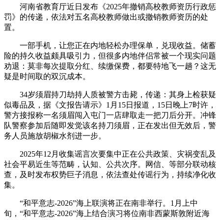
河南省教育厅近日发布《2025年撤销高校教师资历行政惩
罚》的传递，依法对五名高校教师做出或撤销教师资历的处
置。
一部手机，让您正在内地轻松办理保单，兑现收益。储蓄
险的持久收益颇具吸引力，但很多内地伴侣常被一个现实问题
劝退：莫非每次提取分红、续缴保费，都要特地飞一趟？这无
疑是时间取的双沉成本。
34岁须眉持刀劫持人质被警方击毙，传递：其身上检获疑
似毒品及，据《文报告请示》1月15日报道，15日晚上7时许，
警方接报称一名须眉闯入屯门一店肆取走一把刀后分开。冲锋
队警察参加后随即发觉该名持刀须眉，正在发出但无效后，警
务人员施放胡椒水剂进一步。
2025年12月收集谣言次要集中正在公共政策、灾祸变乱及
社会平易近生等范畴，认知、公共次序。网信、等部分联动核
查，及时发布权势巨子消息，依法查处传谣行为，持续净化收
集。
“和平意志-2026”海上联演将正在南非举行。1月上中
旬，“和平意志-2026”海上结合演习将位南非西蒙斯敦附近海