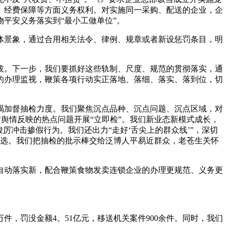
、经费保障等方面义务权利。对实施同一采购、配送的企业，企
平安义务落实到“最小工做单位”。
景象，通过合用相关法令、律例、规章或者新设惩罚条目，明
。下一步，我们要抓好这些轨制、尺度、规范的贯彻落实，通
的办理监视，鞭策各项行动实正落地、落细、落实、落到位，切
加督抽检力度。我们聚焦沉点品种、沉点问题、沉点区域，对
对舆情反映的热点问题开展“立即检”。我们新业态新模式成长，
厉冲击掺假行为。我们还出力“走好‘舌尖上的群众线’”，深切
取了点选。我们把抽检的批示棒交给泛博人平易近群众，老苍生关怀
动落实新，配合鞭策食物发卖连锁企业的办理更规范、义务更
，罚没金额4。51亿元，移送机关案件900余件。同时，我们