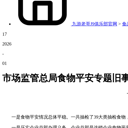
九游老哥J9俱乐部官网
>
食
17
2026
-
01
市场监管总局食物平安专题旧
一是食物平安情况总体平稳。一共抽检了39大类抽检食物，有
一是压实企业总部办理义务。企业总部是连锁企业食物平安办