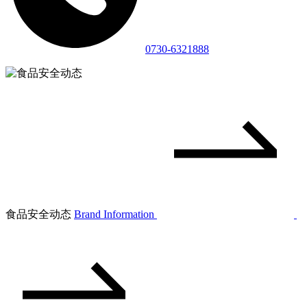
0730-6321888
食品安全动态
Brand Information