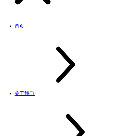
首页
关于我们