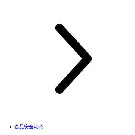
食品安全动态