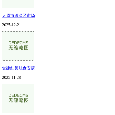
太原市送泽区市场
2025-12-21
党建红领航食安蓝
2025-11-28