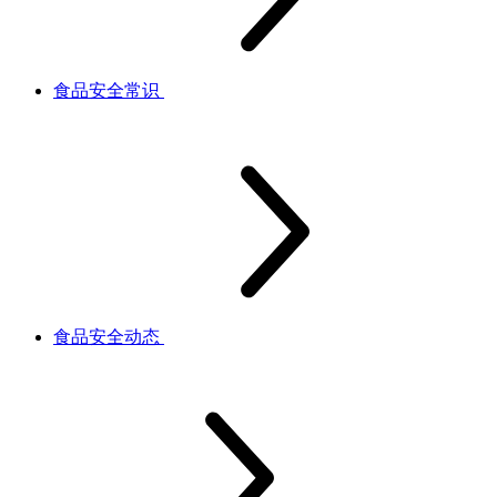
食品安全常识
食品安全动态