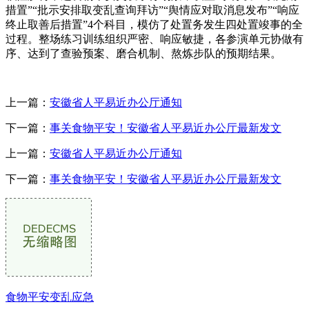
措置”“批示安排取变乱查询拜访”“舆情应对取消息发布”“响应
终止取善后措置”4个科目，模仿了处置务发生四处置竣事的全
过程。整场练习训练组织严密、响应敏捷，各参演单元协做有
序、达到了查验预案、磨合机制、熬炼步队的预期结果。
上一篇：
安徽省人平易近办公厅通知
下一篇：
事关食物平安！安徽省人平易近办公厅最新发文
上一篇：
安徽省人平易近办公厅通知
下一篇：
事关食物平安！安徽省人平易近办公厅最新发文
食物平安变乱应急