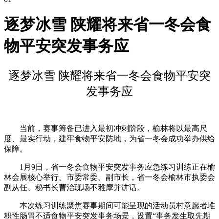
逐梦冰雪 陕耀将来省一冬会食
物平安突发事务应
逐梦冰雪 陕耀将来省一冬会食物平安突
发事务应
当前，赛事筹备已进入最初冲刺阶段，榆林将以最高尺
度、最实行动，建牢食物平安防地，为省一冬会成功举办供给
保障。
1月9日，省一冬会食物平安突发事务应急练习训练正在榆
林会展核心举行。市委常委、副市长，省一冬会榆林市执委会
副从任、秘书长曹治现场不雅摩并讲话。
本次练习训练聚焦赛事期间可能呈现的活动员村意愿者堆
积性肠胃不适食物平安突发事务场景，设置“事务发生取先期