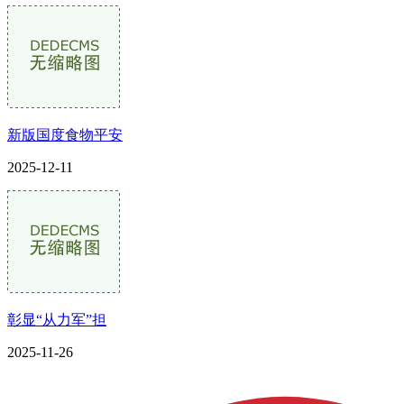
新版国度食物平安
2025-12-11
彰显“从力军”担
2025-11-26