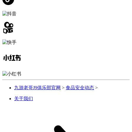
九游老哥J9俱乐部官网
>
食品安全动态
>
关于我们