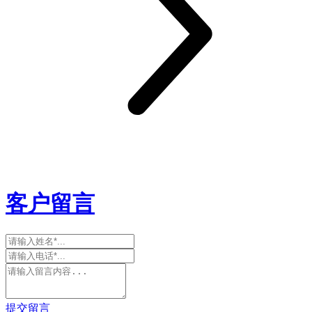
客户留言
提交留言