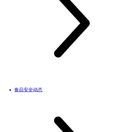
食品安全动态