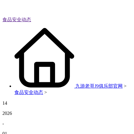
食品安全动态
九游老哥J9俱乐部官网
>
食品安全动态
>
14
2026
-
01