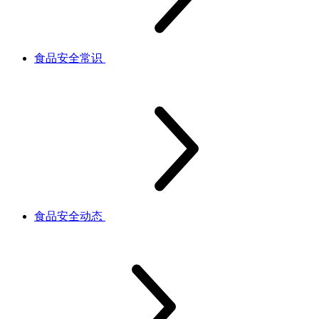
食品安全常识
食品安全动态