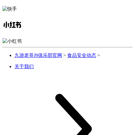
九游老哥J9俱乐部官网
>
食品安全动态
>
关于我们