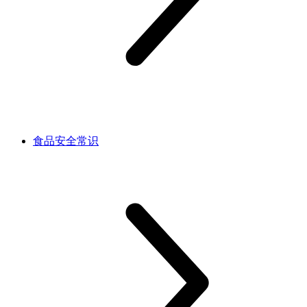
食品安全常识