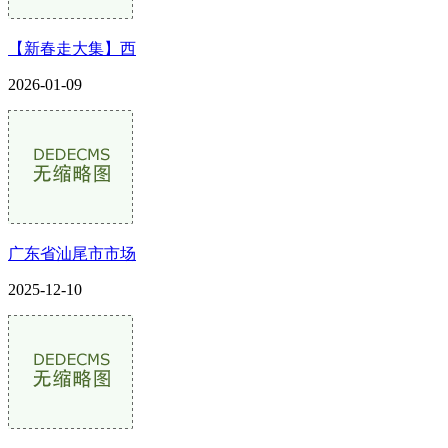
【新春走大集】西
2026-01-09
广东省汕尾市市场
2025-12-10