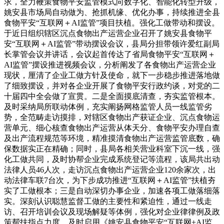
求，全力鞭策食物平安监管模式向数字化、智能化转型升级，
姚安县市场局自动做为、抢抓机缘、优化办事，持续推进全县
食物平安“互联网＋AI监管”项目扶植。强化工做带动和摆设。
于近日组织辖区沉点食物出产运营企业召开了姚安县食物平
安“互联网＋AI监管”带动摆设会议，县局分担带领许爱红副局
长掌管会议并讲话，会议起首传达了省局食物平安“互联网＋
AI监管”摆设推进视频会议，分析阐发了各食物出产运营企业
现状，厘清了企业工做方针及使命，就下一步稳步推进落地做
了细致摆设，并对各企业开展了食物平安行政约谈，对党的二
十届四中全会做了宣贯。二是全面摸底清查，夯实监管根本。
及时采纳局所联动体例，充实阐扬网格监管人员一线监管劣
势，全范畴走访摸排，对辖区食物出产获证企业、沉点食物运
营单元、细心核查食物出产运营从体天分、食物平安办理自查
及出产流程规范等环境，精准摸清食物出产运营监管底数，确
保数据实正在精确；同时，县局各相关营业科室下沉一线，强
化工做共同，及时协帮企业完成系统登记等流程，该局共出动
法律人员46人次，走访沉点食物出产运营企业120余家次，出
动法律车联7台次，为下步成功推进“互联网＋AI监管”扶植夯
实了工做根本；三是自动深切办事企业，加速各项工做落细落
实。深刻认识聪慧监督工做的主要性和紧迫性，通过一线走
访、召开培训会议及现场解疑等体例，强化对企业律律例及政
策帮扶指点力度，及时启用《姚安县食物平安“互联网+AI监