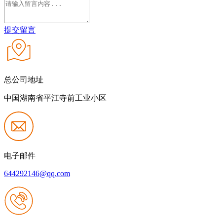
提交留言
总公司地址
中国湖南省平江寺前工业小区
电子邮件
644292146@qq.com