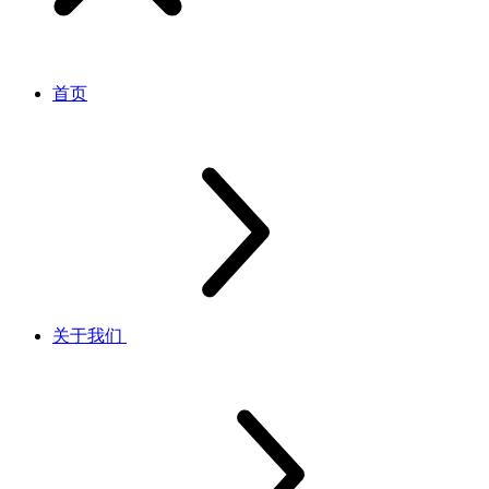
首页
关于我们