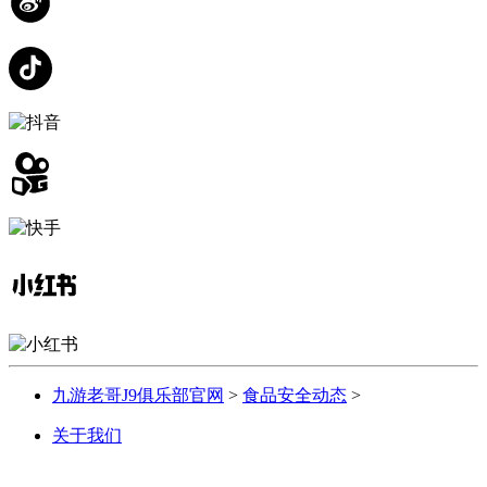
九游老哥J9俱乐部官网
>
食品安全动态
>
关于我们