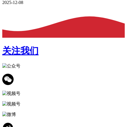
2025-12-08
关注我们