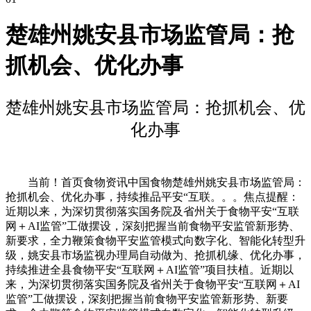
楚雄州姚安县市场监管局：抢
抓机会、优化办事
楚雄州姚安县市场监管局：抢抓机会、优
化办事
当前！首页食物资讯中国食物楚雄州姚安县市场监管局：
抢抓机会、优化办事，持续推品平安“互联。。。焦点提醒：
近期以来，为深切贯彻落实国务院及省州关于食物平安“互联
网＋AI监管”工做摆设，深刻把握当前食物平安监管新形势、
新要求，全力鞭策食物平安监管模式向数字化、智能化转型升
级，姚安县市场监视办理局自动做为、抢抓机缘、优化办事，
持续推进全县食物平安“互联网＋AI监管”项目扶植。近期以
来，为深切贯彻落实国务院及省州关于食物平安“互联网＋AI
监管”工做摆设，深刻把握当前食物平安监管新形势、新要