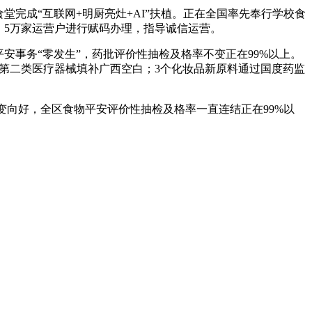
堂完成“互联网+明厨亮灶+AI”扶植。正在全国率先奉行学校食
。5万家运营户进行赋码办理，指导诚信运营。
事务“零发生”，药批评价性抽检及格率不变正在99%以上。
9个第二类医疗器械填补广西空白；3个化妆品新原料通过国度药监
不变向好，全区食物平安评价性抽检及格率一直连结正在99%以