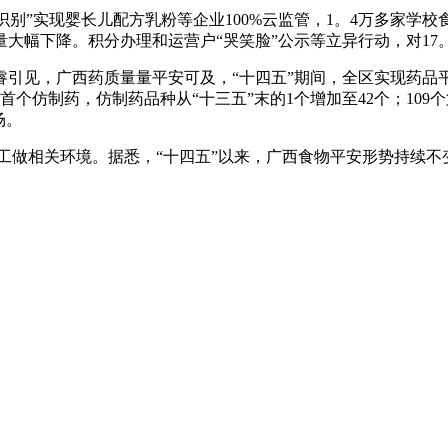
别”实现婴长儿配方乳粉等企业100%云监管，1。4万多家学校食
大幅下降。积分办理和运营户“哭笑脸”公示等立异行动，对17
见，广西药质量量平安可及，“十四五”期间，全区实现药品平安
首个仿制药，仿制药品种从“十三五”末的1个增加至42个；10
场。
督工做相关环境。据悉，“十四五”以来，广西食物平安形势持续