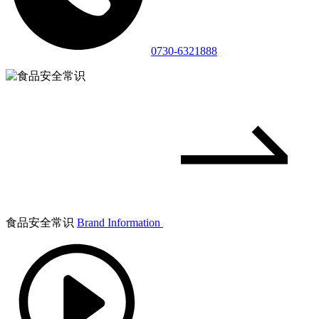
0730-6321888
食品安全常识
Brand Information