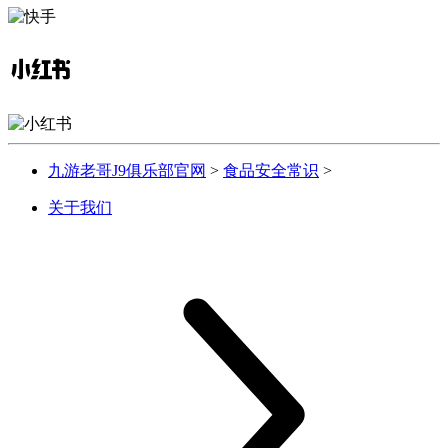
九游老哥J9俱乐部官网
>
食品安全常识
>
关于我们