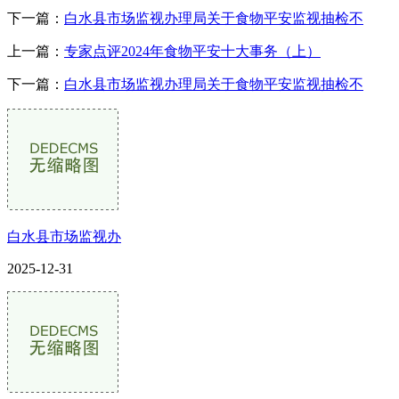
下一篇：
白水县市场监视办理局关于食物平安监视抽检不
上一篇：
专家点评2024年食物平安十大事务（上）
下一篇：
白水县市场监视办理局关于食物平安监视抽检不
白水县市场监视办
2025-12-31