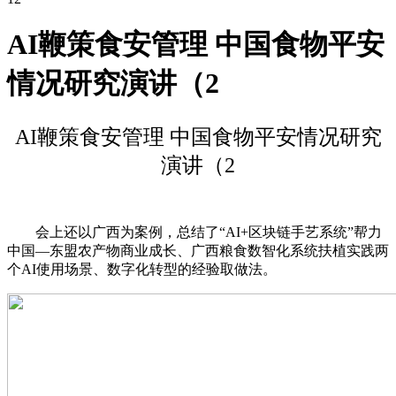
AI鞭策食安管理 中国食物平安
情况研究演讲（2
AI鞭策食安管理 中国食物平安情况研究
演讲（2
会上还以广西为案例，总结了“AI+区块链手艺系统”帮力
中国—东盟农产物商业成长、广西粮食数智化系统扶植实践两
个AI使用场景、数字化转型的经验取做法。