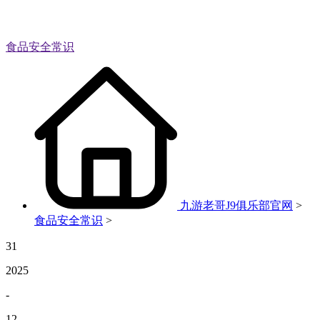
食品安全常识
九游老哥J9俱乐部官网
>
食品安全常识
>
31
2025
-
12