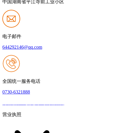
中国湖南省平江寺前工业小区
电子邮件
644292146@qq.com
全国统一服务电话
0730-6321888
网站建设：九游老哥J9俱乐部官网
|
网站地图
本网站支持IPV6
营业执照