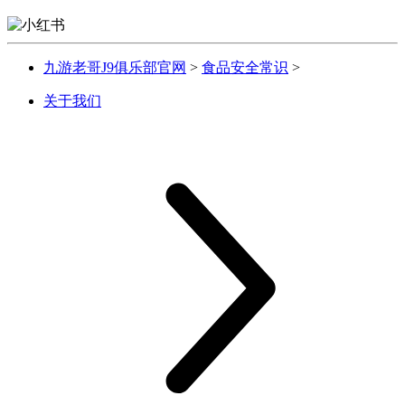
九游老哥J9俱乐部官网
>
食品安全常识
>
关于我们