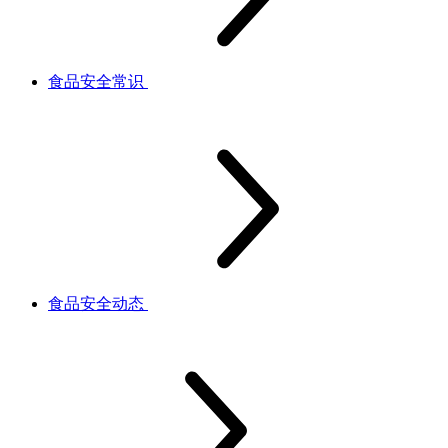
食品安全常识
食品安全动态