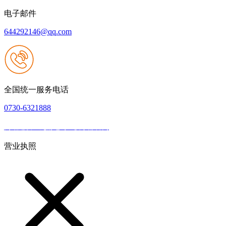
电子邮件
644292146@qq.com
全国统一服务电话
0730-6321888
网站建设：九游老哥J9俱乐部官网
|
网站地图
本网站支持IPV6
营业执照