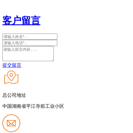
客户留言
提交留言
总公司地址
中国湖南省平江寺前工业小区