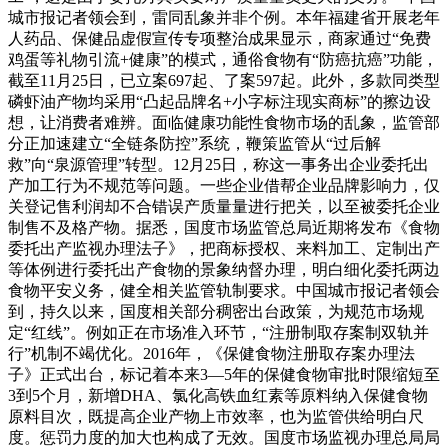
城市报记者领会到，雷同乱象并非个例。本年福建省开展老年
人药品、保健品虚假宣传专项整治成果显示，商家通过“免费
鸡蛋等礼物引流+健康”的模式，通俗食物有“防癌抗癌”功能，
截至11月25日，已立案697起、了案597起。此外，多款同类型
磷虾油产物均采用“凸起品牌名+小字标注现实商标”的擦边设
想，让消费者难辨。面临健康功能性食物市场的乱象，监管部
分正加速建立“全链条防控”系统，鞭策监管从“过后解
救”向“泉源管理”转型。12月25日，称这一事务出企业委托出
产加工行为不规范等问题。一些企业借帮企业品牌影响力，仅
关登记售利润却不合错误产质量量进行把关，以至被委托企业
制售不及格产物。据悉，国度市场监管总局近期将发布《食物
委托出产监视办理法子》，把商标授权、来料加工、定制出产
等体例进行委托出产食物的景象纳督办理，明白细化委托两边
食物平安义务，健全相关监管轨制要求。中国城市报记者领会
到，持久以来，国度相关部分稠密出台政策，为规范市场规
定“红线”。例如正在市场准入环节，“注册制取存案制双轨并
行”机制不竭优化。2016年，《保健食物注册取存案办理法
子》正式出台，标记着本来3—5年的保健食物审批时限缩短至
3到5个月，新增DHA、氯化高铁血红素等原料纳入保健食物
原料目次，既提高企业产物上市效率，也为监管供给明白尺
度。惩罚力度的加大也构成了无效。国度市场监视办理总局局