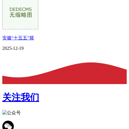
安徽“十五五”规
2025-12-19
关注我们