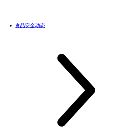
食品安全动态