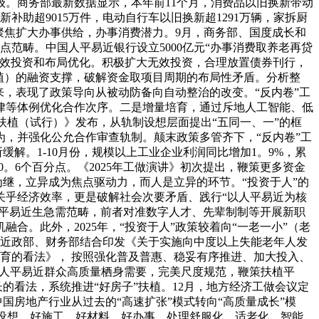
升级。商务部最新数据显示，本年前11个月，消费品以旧换新带动
新补助超9015万件，电动自行车以旧换新超1291万辆，家拆厨
聚焦扩大办事供给，办事消费潜力。9月，商务部、国度成长和
范畴。中国人平易近银行设立5000亿元“办事消费取养老再贷
无效投资和布局优化。积极扩大无效投资，合理放置债券刊行，
植）的融资支撑，破解资金取项目周期的布局性矛盾。分析整
化而来，表现了政策导向从被动防备向自动整治的改变。“反内卷”工
律等体例优化合作次序。二是增量培育，通过斥地人工智能、低
场扶植（试行）》发布，从轨制设想层面提出“五同一、一”的框
为，并强化公允合作审查轨制。颠末政策多管齐下，“反内卷”工
缓解。1-10月份，规模以上工业企业利润同比增加1。9%，累
。6个百分点。《2025年工做演讲》初次提出，鞭策更多资金
为继，立异成为焦点驱动力，而人是立异的环节。“投资于人”的
关乎经济效率，更是破解社会次要矛盾、践行“以人平易近为核
畴和平易近生急需范畴，前者对准数字人才、先辈制制等开展新职
。此外，2025年，“投资于人”政策较着向“一老一小”（老
易近政部、财务部结合印发《关于实施向中度以上失能老年人发
育的看法》， 按照强化普及普惠、稳妥有序推进、加大投入、
顺应人平易近群众高质量栖身需要，完美尺度规范，鞭策扶植平
的看法，系统推进“好房子”扶植。12月，地方经济工做会议定
中国房地产行业从过去的“高速扩张”模式转向“高质量成长”模
通过好设想、好施工、好材料、好办事，处理舒服化、适老化、智能