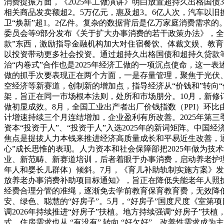
消费提振方面，《2025年工做演讲》明白放置超持久出格国债
相关商品发卖额超2。5万亿元，惠及超3。6亿人次，汽车以旧换新
卫“焕新”超1。2亿件。复杂的数据背后是亿万家庭消费需求
委员会等9部分发布《关于扩大办事消费的若干政策办法》，全
款”东西，激励指导金融机构加大对住宿餐饮、体裁文娱、教
以投资带动更多社会投资。通过超持久出格国债和超持久贷款
治“内卷式”合作也是2025年经济工做的一项沉点使命，这一表
做的抓手次要表现正在两个方面，一是存量管理，聚焦于光伏
空经济等新赛道，创制新的增加点，指导经济从“价钱和”转向“
架，旨正在同一市场根本法则，处所和市场朋分。10月，新修
做初显成效。8月，全国工业出产者出厂价钱指数（PPI）环比由
计增速持续三个月连结增加，企业盈利有所改善。2025年第三
资本“投资于人”、“投资于人”入选2025年的新词矩阵。中
焦点是提拔人力本钱来推进经济高质量成长和平易近生改善，
心”成长思惟的表现。人力资本和社会保障部把2025年做为
业、新范畴、新赛道培训，后者着眼于办事消费，启动养老护理
年人和婴长儿群体）倾斜。7月，《育儿补助轨制实施方案》
放养老办事消费补助项目标通知》，旨正在降低失能老年人照
经费合理分管的准绳，逐渐免去学前教育保育教育费，无效降低
安、绿色、聪慧的“好房子”。5月，“好房子”国度尺度《室第
调2026年持续推进“好房子”扶植。地方持续强调“好房子”
式，住房需求也从 “有没有” 转向 “好欠好”，改善性需求成