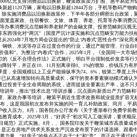
3000亿元支撑消费品以旧换新，鞭策政策加力扩围、惠平易近
超1120万辆，家电以旧换新超12844万台，手机等数码产物购
的。除实施消费品以旧换新政策外，下半年各部分稠密出台政策，
面笼盖家政、住宿餐饮、文旅、体育、养老、托育等办事消费沉点
育等办事消费沉点范畴和养老财产的金融支撑。投资范畴则沉视
等东西强化对“两沉”（国度严沉计谋实施和沉点范畴安万能力扶
述从2024年7月地方局会议提出的“防止‘内卷式’恶性合作”深
、钢铁、水泥等存正在过度合作的行业，通过产能管理、行业自
价值和”。为整治“内卷式”合作，2025年1月，《全国同一大市
订的《反不合理合作法》正式施行，明白平台强制低价发卖等行
降转平，并正在10、11月别离录得0。1%的增加，价钱压力有所
季度，全国规模以上工业产能操纵率为74。6%，较第二季度上升0
国经济已从高速增加转向高质量成长，保守的资本要素驱动模式难认
通过投资于全生命周期的系统，进而提拔全要素出产率，这不只
技术培训年，推出“技术出息”培训步履，沉点面向新质出产力范
、家政办事等培训，鞭策平易近生需求改善和就业提质扩容无机融合
发布，这是我国初次发布并实施的同一育儿补助政策。同月，平
护收入压力。8月，国务院办公厅发布《关于逐渐奉行免费学前教
教育成本。2025年3月，“好房子”初次写入工做演讲，要求
项目规范》正式实施。8月，、国务院印发关于鞭策城市高质量成长
扶植，是正在房地产供求关系发生严沉改变布景下的计谋选择。跟着
为主要力量。“好房子”的焦点不正在于“大”和“贵”，而正在于