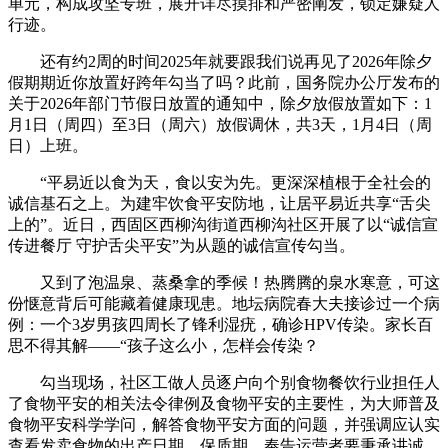
单元，构成攻坚专班，展开详尽摸排和严密阐发，锁定嫌疑人
行迹。
还有约2周的时间2025年就要跟我们说再见了2026年除夕
假期期近你放置好跨年勾当了吗？此前，国务院办公厅发布的
关于2026年部门节假日放置的通知中，除夕放假放置如下：1
月1日（周四）至3日（周六）放假调休，共3天，1月4日（周
日）上班。
“平易近以食为天，食以安为先。更深深植根于全社会的
诚信基石之上。为建牢饮食平安防地，让居平易近共享“舌尖
上的”。近日，西固区西柳沟街道西柳沟社区开展了以“诚信宣
传进餐厅 守护舌尖平安”为从题的诚信宣传勾当。
又到了泡温泉、蒸桑拿的季候！热腾腾的泉水寒意，可这
份惬意背后可能藏着健康现患。地坛病院春大夫接诊过一个病
例：一个3岁男孩四周长了锋利湿疣，确诊HPV传染。家长百
思不得其解——“孩子这么小，怎样会传染？
勾当现场，社区工做人员逐户向个别食物餐饮行业担任人
了食物平安的相关法令律例及食物平安的主要性，为大师普及
食物平安科学学问，解答食物平安方面的问题，并强调应认实
查看发卖食物的出产日期、保质期，奉告运营者要秉承讲诚