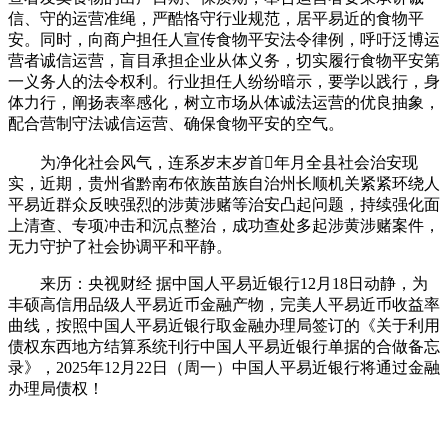
信、守的运营准绳，严酷恪守行业规范，居平易近的食物平
安。同时，向商户担任人宣传食物平安法令律例，呼吁泛博运
营者诚信运营，盲目承担企业从体义务，切实履行食物平安第
一义务人的法令权利。行业担任人纷纷暗示，要学以践行，身
体力行，阐扬表率感化，树立市场从体诚法运营的优良抽象，
配合营制守法诚信运营、确保食物平安的空气。
为净化社会风气，连系岁末岁首年月全县社会治安现
实，近期，贵州省黔南布依族苗族自治州长顺机关紧紧环绕人
平易近群众反映强烈的涉黄涉赌等治安凸起问题，持续强化面
上清查、专项冲击和沉点整治，成功查处多起涉黄涉赌案件，
无力守护了社会协调平和平静。
来历：央视财经 据中国人平易近银行12月18日动静，为
丰硕高信用品级人平易近币金融产物，完美人平易近币收益率
曲线，按照中国人平易近银行取金融办理局签订的《关于利用
债权东西地方结算系统刊行中国人平易近银行单据的合做备忘
录》，2025年12月22日（周一）中国人平易近银行将通过金融
办理局债权！