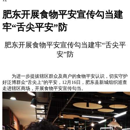
肥东开展食物平安宣传勾当建
牢“舌尖平安”防
肥东开展食物平安宣传勾当建牢“舌尖平
安”防
为进一步提拔辖区群众及商户的食物平安认识，切实守护
好泛博群众“舌尖上”的平安，12月16日，肥东县新城组织巡查
走进辖区商场，开展食物平安宣传勾当。