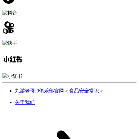
九游老哥J9俱乐部官网
>
食品安全常识
>
关于我们