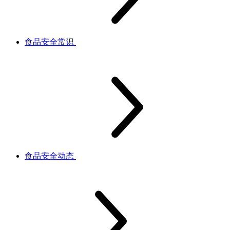
食品安全常识
食品安全动态