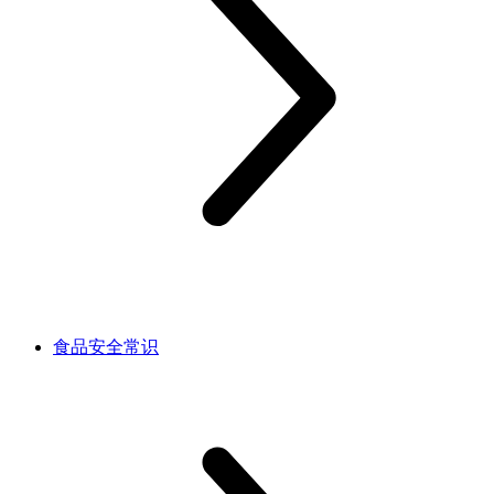
食品安全常识