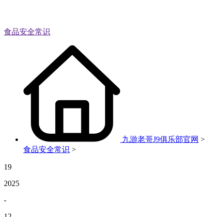
食品安全常识
九游老哥J9俱乐部官网
>
食品安全常识
>
19
2025
-
12