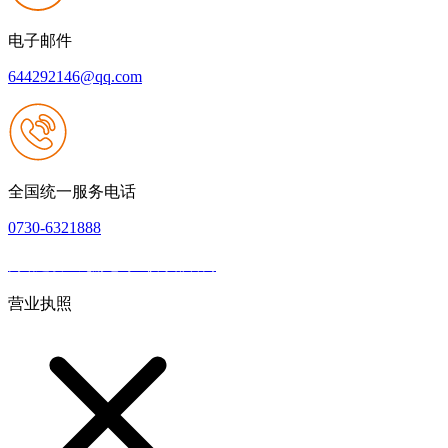
电子邮件
644292146@qq.com
全国统一服务电话
0730-6321888
网站建设：九游老哥J9俱乐部官网
|
网站地图
本网站支持IPV6
营业执照