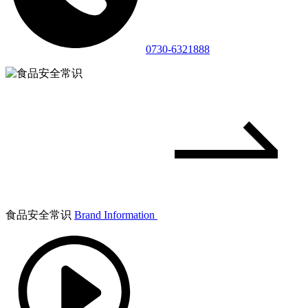
0730-6321888
食品安全常识
Brand Information