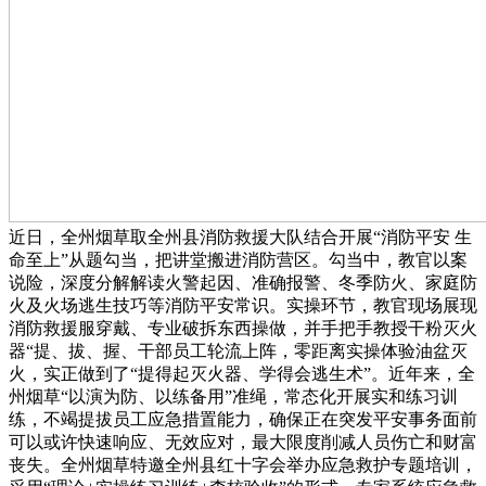
近日，全州烟草取全州县消防救援大队结合开展“消防平安 生
命至上”从题勾当，把讲堂搬进消防营区。勾当中，教官以案
说险，深度分解解读火警起因、准确报警、冬季防火、家庭防
火及火场逃生技巧等消防平安常识。实操环节，教官现场展现
消防救援服穿戴、专业破拆东西操做，并手把手教授干粉灭火
器“提、拔、握、干部员工轮流上阵，零距离实操体验油盆灭
火，实正做到了“提得起灭火器、学得会逃生术”。近年来，全
州烟草“以演为防、以练备用”准绳，常态化开展实和练习训
练，不竭提拔员工应急措置能力，确保正在突发平安事务面前
可以或许快速响应、无效应对，最大限度削减人员伤亡和财富
丧失。全州烟草特邀全州县红十字会举办应急救护专题培训，