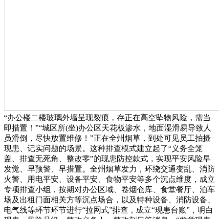
“办公楼二楼玻璃外墙呈现裂痕，存正在高空坠物风险，需当
即措置！”“城区所(坐)办公区天花板渗水，地面湿滑易导致人
员滑倒，尽快放置维修！”正在全州烟草，到处可见员工拍摄
现患、记实问题的场景。这种排查模式建立起了“义务全笼
盖、排查无死角、整改零”的现患防控款式，实现平安风险早
发觉、早预警、早措置。全州烟草发力，环绕交通变乱、消防
火警、用电平安、设备平安、食物平安等多个沉点维度，成立
专项排查小组，按期对办公区域、卷烟仓库、食堂餐厅、泊车
场及出租门面相关方等沉点场合，以及特种设备、消防设备、
电气线等环节环节进行“拉网式”排查，成立“现患台账”，明白