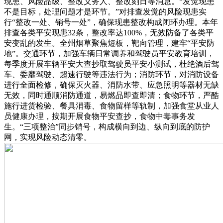
现患、风险品级、整改义务人、整改刻日等消息。“发觉现患
不是目标，处理问题才是环节。”对排查发觉的风险现患实
行“整改一处、销号一处”，确保现患整改构成闭环办理。本年
排查各类平安现患32条，整改率达100%，无效防备了各类平
安变乱的发生。全州烟草聚焦短板，靶向管理，建牢“平安防
地”。交通环节，加强车辆日常调养和驾驶员平安教育培训，
每季度开展车辆平安大查抄取驾驶员平安小测试，杜绝酒后驾
车、委靡驾驶、超速行驶等违法行为；消防环节，对消防设备
进行全面检修，确保灭火器、消防水带、应急照明等器材无缺
无效，同时通顺消防通道，易燃品即查即清；食物环节，严酷
施行进货检验、餐具消毒、食物留样等轨制，加强食堂从业人
员健康办理，按期开展食物平安查抄，食物中毒事务发
生。“三项整治”同步销号，构成横向到边、纵向到底的防护
网，实现风险动态清零。