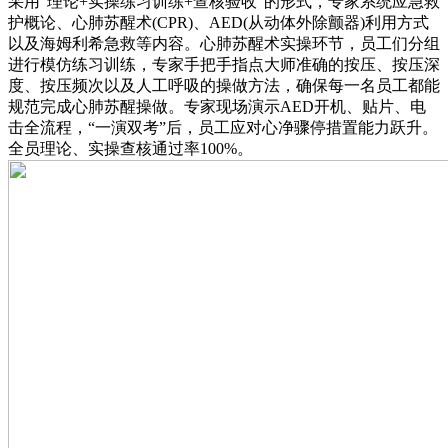
采用“理论+实操练习训练+查核验收”的形式，专家系统应急救
护概论、心肺苏醒术(CPR)、AED(从动体外除颤器)利用方式
以及海姆利希急救等内容。心肺苏醒术实操环节，员工们分组
进行模仿练习训练，专家手把手指点大师准确的按压、按压深
度、按压频次以及人工呼吸的操做方法，确保每一名员工都能
规范完成心肺苏醒操做。专家现场演示AED开机、贴片、电
击全流程，“一演双考”后，员工应对心净骤停措置能力跃升。
全员理论、实操查核通过率100%。