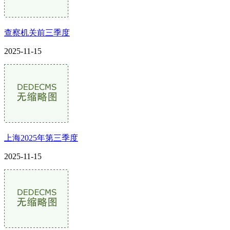
查察机关前三季度
2025-11-15
上海2025年第三季度
2025-11-15