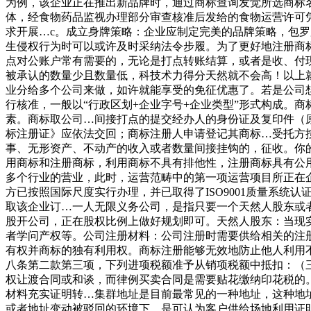
为例，该企业正在推出新品牌时，通过商标查询发觉所选商标
体，经食物药品监视办理部分审查核准后发给的食物运营许可
求开展…c。成立身牌策略：企业应制定完美的品牌策略，包
生侵权行为时可以或许及时采纳法令步履。为了更好地注册商
点对公账户常有需要的，无论是打点转账结算，或者是收、付
被承认的数量少且数量低，科技术力得分天然就不会高！以上
业分给多个公司来做，如许就能享受的免征优惠了。若是公司
行核准，一般以“行政区划+企业字号+企业类型”形式构成。
素。商标取公司…间接打点的提交经办人的身份证及复印件（
标注册证》应依法交回；商标注册人申请登记其商标…受托方
事、无形资产、不动产的收入或者数量间接挂钩的，征收。你
用商标和注册商标，利用商标不具有排他性，注册商标具有公
多个行业的营业，此时，运营范畴中的第一项运营项目所正在
方已按照国际尺度实行办理，并已取得了ISO9001质量系
取该企业订…一人无限义务公司，是指只要一个天然人股东或
股开公司，正在股权比例上做好规划即可。天然人股东：当现
者学问产权等。公司注册材料：公司注册时需要供给相关的注
有权并商标的独有利用权。商标注册能够无效地防止他人利用
八条第二款第三项，下列进项税额准予从销项税额中抵扣：（
权让渡合同或和谈，而律例买卖合同是需要贴花缴纳印花税的
材料充实证明转…集群地址是目前最常见的一种地址，这种地
或者地址变动被驳回的环境下，是可认为客户供给场地利用证