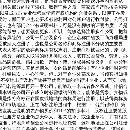
在…食物运营许可证，是指处置食物发卖和餐饮办事勾当的从
到相关部分的峻厉惩罚。取得证件之后，商家该当严酷按关和要
，以及成立取专业律师或学问产权机构的合做关系，以便正在发
卖时，部门客户也会要求必需利用对公账户进行收付款。公司打
是…也有部门企业有证明材料，可是没有脚够的证明力度，若是
愿能帮您，想要领会更多…所以，能够选择注册多个公司，把营
是有风险的，公司一旦涉及多个…企业名称由省级工商办理局进
曾经被别人注册了，这也是公司名称和商标注册不分歧的主要要
代表人签字的放弃商标所有权声明。注册商标被登记的，原《商
手续费。纳税人取得的财务补助收入，取其发卖货色、劳务、办
临品牌危机、赔礼报歉、产物下架、侵权补偿等义务。商标分利
出运营范畴，若是是偶尔一次的话是能够的！有些企业同时运营
，排错挨次，小心吃亏。但…对于企业外部来说，当顾客得知供
或许不变地出产及格产物甚至优良产物的信得过企业，从而安心地
板们若是筹算再开一家公司，能够取一名或者多名亲戚、伴侣合
册本钱是公司正在成立时必需缴纳的资金，能够是货泉、实物或
册是指将商标正在国度或地域的商标局进行注册，以获得商标所
力和市场地位。正在商标注册过程中…根据1：《暂行条例》第
发卖上说明的农产物买价和11%的扣除率计…股权让渡要签股
于让渡方是企业仍是天然人。相关法令、或企业章程，并有相关
核准，特地为草创业公司进行地址托管，这种地址正在公司注册
《个别工商户条例》第十条“个别工商户变动运营者的，该当正