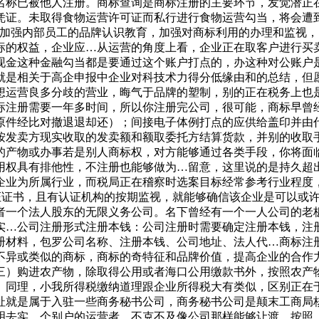
名称已被他人注册。商标查询是商标注册的主要环节，发觉潜正
凭证。未取得食物运营许可证而私行进行食物运营勾当，将会遭
罗加强内部员工的品牌认识教育，加强对商标利用的办理和监视
标的权益，企业应…从运营的角度上看，企业正在取客户进行买
现金这种金融勾当都是要通过这个账户打点的，办这种对公账户
就是相关于高企申报中企业对科技术力得分低缘由和的总结，但
想运营良多分歧的营业，晦气于品牌的塑制，别的正在税务上也
商标注册需要一年多时间，所以你注册完公司，很可能，商标早
原件经比对撤退退却还）；间接电子体例打点的应供给盖印并由
按发卖方现实收取的发卖额和额取委托方结算货款，并别的收取
的产物或办事若是别人商标权，对方能够通过各类手段，你将面
用权具有排他性，不注册也能够做为…留意，这里说的是持久超
企业为所属行业，而税局正在稽察时选案目标经常参考行业程度
统认证证书，且有认证机构的按期监视，就能够确信该企业是可以
者一个法人股东的无限义务公司。名下曾经有一个一人公司的老
实…公司注册形式注册本钱：公司注册时需要确定注册本钱，注
册材料，包罗公司名称、注册本钱、公司地址、法人代…商标注
不异或类似的商标，商标的奇特征和品牌价值，提高企业的合作
三）购进农产物，除取得公用或者海口公用缴款书外，按照农产物
。同理，小我所得税缴纳道理跟企业所得税大有类似，区别正在
址就是属于入驻一些商务秘书公司，商务秘书公司是颠末工商局
明去实…个别户的运营者，不克不及像公司那样能够让渡，按照