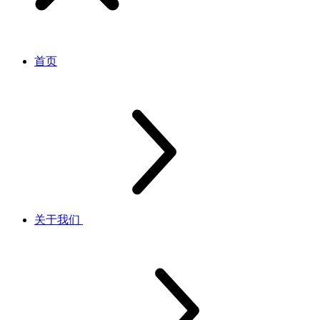
首页
关于我们