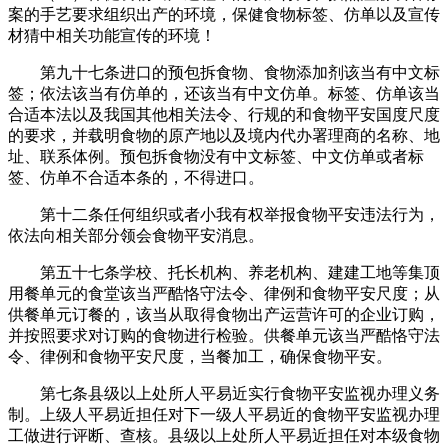
案的手艺要求组织出产的环境，保健食物标签、仿单以及宣传
材猜中相关功能宣传的环境！
第九十七条进口的预包拆食物、食物添加剂该当有中文标
签；依法该当有仿单的，还该当有中文仿单。标签、仿单该当
合适本法以及我国其他相关法令、行规的和食物平安国度尺度
的要求，并载明食物的原产地以及境内代办署理商的名称、地
址、联系体例。预包拆食物没有中文标签、中文仿单或者标
签、仿单不合适本条的，不得进口。
第十二条任何组织或者小我有权举报食物平安违法行为，
依法向相关部分领会食物平安消息。
第五十七条学校、托长机构、养老机构、建建工地等集顶
用餐单元的食堂该当严酷恪守法令、律例和食物平安尺度；从
供餐单元订餐的，该当从取得食物出产运营许可的企业订购，
并按照要求对订购的食物进行检验。供餐单元该当严酷恪守法
令、律例和食物平安尺度，当餐加工，确保食物平安。
第七条县级以上处所人平易近实行食物平安监视办理义务
制。上级人平易近担任对下一级人平易近的食物平安监视办理
工做进行评断、查核。县级以上处所人平易近担任对本级食物