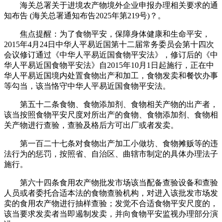
海关总署关于进境农产物境外企业申报办理相关要求的通
知布告 (海关总署通知布告2025年第219号)？。
焦点提醒：为了食物平安，保障身体健康和生命平安，
2015年4月24日中华人平易近国第十二届常务委员会第十四次
会议修订通过《中华人平易近国食物平安法》，修订后的《中
华人平易近国食物平安法》自2015年10月1日起施行，正在中
华人平易近国境内处置食物出产和加工，食物发卖和餐饮办事
等勾当，该当恪守中华人平易近国食物平安法。
第五十二条食物、食物添加剂、食物相关产物的出产者，
该当按照食物平安尺度对所出产的食物、食物添加剂、食物相
关产物进行查验，查验及格后方可出厂或者发卖。
第一百二十七条对食物出产加工小做坊、食物摊贩等的违
法行为的惩罚，按照省、自治区、曲辖市制定的具体办理法子
施行。
第六十四条食用农产物批发市场该当配备查验设备和查验
人员或者委托合适本法的食物查验机构，对进入该批发市场发
卖的食用农产物进行抽样查验；发觉不合适食物平安尺度的，
该当要求发卖者当即遏制发卖，并向食物平安监视办理部分演