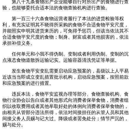
第八十九条食物出产企业能够自行对所出产的食物进行查
验，也能够委托合适本法的食物查验机构进行查验。
第一百三十六条食物运营者履行了本法的进货检验等权
利，有充实证明其不晓得所采购的食物不合适食物平安尺度，
并能照实申明其进货来历的，可免得予惩罚，但该当依法其不
合适食物平安尺度的食物；制身、财富或者其他损害的，依法
承担补偿义务。
任何单元和小我不得伪制、变制或者利用伪制、变制的沉
点液态食物道散拆运输记实、运输容器清洗凭证等单据。
发生食物平安变乱需要启动应急预案的，县级以上人平易
近该当当即成立变乱措置批示机构，启动应急预案，按照前款
和应急预案的进行措置。
违反本法，食物平安监视办理等部分、食物查验机构、食
物行业协会以告白或者其他形式向消费者保举食物，消费者组
织以收取费用或者其他牟取好处的体例向消费者保举食物的，
由相关从管部分违法所得，依法对间接担任的从管人员和其他
间接义务人员赐与记大过、降级或者罢免处分；情节严沉的，
赐与处分。