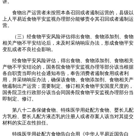
讲。
食物出产运营者未按照本条召回或者遏制运营的，县级以
上人平易近食物平安监视办理部分能够责令其召回或者遏制运
营。
（三）经食物平安风险评估得出食物、食物添加剂、食物
相关产物不平安结论后，未及时采纳响应办法，形成食物平安
变乱或者不良社会影响。
经食物平安风险评估，得出食物、食物添加剂、食物相关
产物不平安结论的，国务院食物平安监视办理等部分该当根据
各自职责当即向社会通知布告，奉告消费者遏制食用或者利
用，并采纳响应办法，确保该食物、食物添加剂、食物相关产
物遏制出产运营；需要制定、修订相关食物平安国度尺度的，
国务院卫生行政部分该当会同国务院食物平安监视办理部分当
即制定、修订。
第八十二条保健食物、特殊医学用处配方食物、婴长儿配
方乳粉、婴长儿配方液态乳的注册人或者存案人该当对其提交
材料的实正在性担任。
特殊医学用处配方食物告白合用《中华人平易近国告白