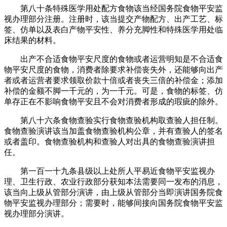
第八十条特殊医学用处配方食物该当经国务院食物平安监
视办理部分注册。注册时，该当提交产物配方、出产工艺、标
签、仿单以及表白产物平安性、养分充脚性和特殊医学用处临
床结果的材料。
出产不合适食物平安尺度的食物或者运营明知是不合适食
物平安尺度的食物，消费者除要求补偿丧失外，还能够向出产
者或者运营者要求领取价款十倍或者丧失三倍的补偿金；添加
补偿的金额不脚一千元的，为一千元。可是，食物的标签、仿
单存正在不影响食物平安且不会对消费者形成的瑕疵的除外。
第八十六条食物查验实行食物查验机构取查验人担任制。
食物查验演讲该当加盖食物查验机构公章，并有查验人的签名
或者盖印。食物查验机构和查验人对出具的食物查验演讲担
任。
第一百一十九条县级以上处所人平易近食物平安监视办
理、卫生行政、农业行政部分获知本法需要同一发布的消息，
该当向上级从管部分演讲，由上级从管部分当即演讲国务院食
物平安监视办理部分；需要时，能够间接向国务院食物平安监
视办理部分演讲。