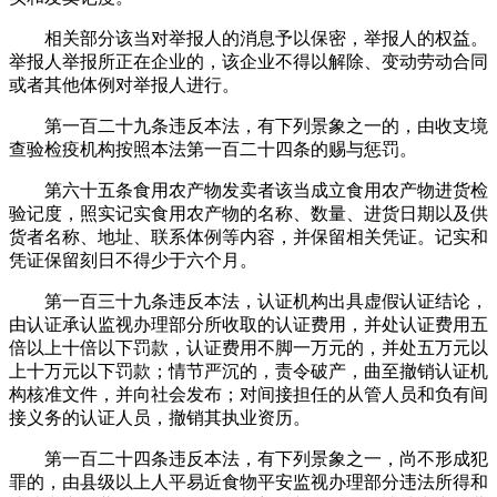
相关部分该当对举报人的消息予以保密，举报人的权益。
举报人举报所正在企业的，该企业不得以解除、变动劳动合同
或者其他体例对举报人进行。
第一百二十九条违反本法，有下列景象之一的，由收支境
查验检疫机构按照本法第一百二十四条的赐与惩罚。
第六十五条食用农产物发卖者该当成立食用农产物进货检
验记度，照实记实食用农产物的名称、数量、进货日期以及供
货者名称、地址、联系体例等内容，并保留相关凭证。记实和
凭证保留刻日不得少于六个月。
第一百三十九条违反本法，认证机构出具虚假认证结论，
由认证承认监视办理部分所收取的认证费用，并处认证费用五
倍以上十倍以下罚款，认证费用不脚一万元的，并处五万元以
上十万元以下罚款；情节严沉的，责令破产，曲至撤销认证机
构核准文件，并向社会发布；对间接担任的从管人员和负有间
接义务的认证人员，撤销其执业资历。
第一百二十四条违反本法，有下列景象之一，尚不形成犯
罪的，由县级以上人平易近食物平安监视办理部分违法所得和