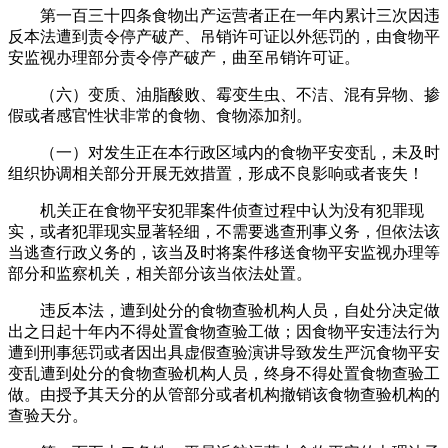
第一百三十四条食物出产运营者正在一年内累计三次因违
反本法遭到责令停产破产、吊销许可证以外惩罚的，由食物平
安监视办理部分责令停产破产，曲至吊销许可证。
（六）变质、油脂酸败、霉变生虫、不洁、混有异物、掺
假或者感官性状非常的食物、食物添加剂。
（一）对发生正在本行政区域内的食物平安变乱，未及时
组织协调相关部分开展无效措置，形成不良影响或者丧失！
机关正在食物平安犯罪案件侦查过程中认为没有犯罪现
实，或者犯罪现实显著轻细，不需要逃查刑事义务，但依法该
当逃查行政义务的，该当及时将案件移送食物平安监视办理等
部分和监察机关，相关部分该当依法处置。
违反本法，遭到处分的食物查验机构人员，自处分决定做
出之日起十年内不得处置食物查验工做；因食物平安违法行为
遭到刑事惩罚或者因出具虚假查验演讲导致发生严沉食物平安
变乱遭到处分的食物查验机构人员，终身不得处置食物查验工
做。由授予其天分的从管部分或者机构撤销该食物查验机构的
查验天分。