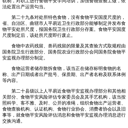
轨制，对职工进行食物平安学问培训，加强食物查验工做，依
法处置出产运营勾当。
第二十九条对处所特色食物，没有食物平安国度尺度的，
省、自治区、曲辖市人平易近卫生行政部分能够制定并发布食
物平安处所尺度，报国务院卫生行政部分存案。食物平安国度
尺度制定后，该处所尺度即行废止。
食物中农药残留、兽药残留的限量及其查验方式取规程由
国务院卫生行政部分、国务院农业行政部分会同国务院食物平
安监视办理部分制定。
食物运营者储存散拆食物，该当正在储存标明食物的名
称、出产日期或者出产批号、保质期、出产者名称及联系体例
等内容。
第二十县级以上人平易近食物平安监视办理部分和其他相
关部分、食物平安风险评估专家委员会及其手艺机构，该当按
照科学、客不雅、及时、公开的准绳，组织食物出产运营者、
食物查验机构、认证机构、食物行业协会、消费者协会以及旧
事等，就食物平安风险评估消息和食物平安监视办理消息进行
交换沟通。