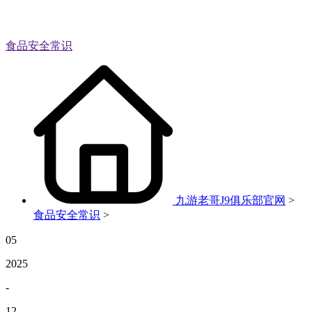
食品安全常识
九游老哥J9俱乐部官网
>
食品安全常识
>
05
2025
-
12