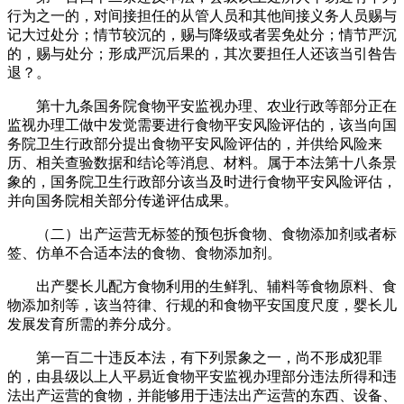
行为之一的，对间接担任的从管人员和其他间接义务人员赐与
记大过处分；情节较沉的，赐与降级或者罢免处分；情节严沉
的，赐与处分；形成严沉后果的，其次要担任人还该当引咎告
退？。
第十九条国务院食物平安监视办理、农业行政等部分正在
监视办理工做中发觉需要进行食物平安风险评估的，该当向国
务院卫生行政部分提出食物平安风险评估的，并供给风险来
历、相关查验数据和结论等消息、材料。属于本法第十八条景
象的，国务院卫生行政部分该当及时进行食物平安风险评估，
并向国务院相关部分传递评估成果。
（二）出产运营无标签的预包拆食物、食物添加剂或者标
签、仿单不合适本法的食物、食物添加剂。
出产婴长儿配方食物利用的生鲜乳、辅料等食物原料、食
物添加剂等，该当符律、行规的和食物平安国度尺度，婴长儿
发展发育所需的养分成分。
第一百二十违反本法，有下列景象之一，尚不形成犯罪
的，由县级以上人平易近食物平安监视办理部分违法所得和违
法出产运营的食物，并能够用于违法出产运营的东西、设备、