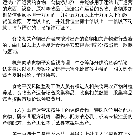
违法出产运营的食物、食物添加剂，并能够用于违法出产运营
的东西、设备、原料等物品；违法出产运营的食物、食物添加
剂货值金额不脚一万元的，并处五万元以上十万元以下罚款；
货值金额一万元以上的，并处货值金额十倍以上二十倍以下罚
款；情节严沉的，吊销许可证？。
食物相关产物出产者未按对出产的食物相关产物进行查验
的，由县级以上人平易近食物平安监视办理部分按照第一款赐
与惩罚。
机关商请食物平安监视办理、生态等部分供给查验结论、
认定看法以及对涉案物品进行无害化处置等协帮的，相关部分
该当及时供给，予以协帮。
食物平安风险监测工做人员有权进入相关食用农产物种植
养殖、食物出产运营场合采集样品、收集相关数据。采集样品
该当按照市场价钱领取费用。
（六）出产运营未按注册的保健食物、特殊医学用处配方
食物、婴长儿配方乳粉、婴长儿配方液态乳，或者未按注册的
产物配方、出产工艺等手艺要求组织出产。
第一百四十二条违反本法，县级以上处所人平易近有下列