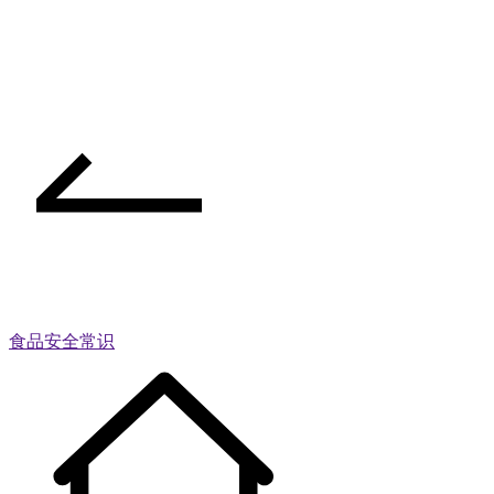
食品安全常识