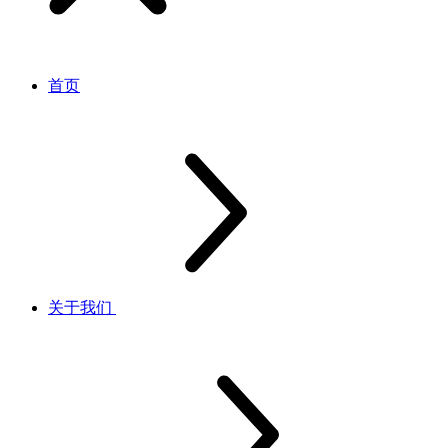
首页
关于我们