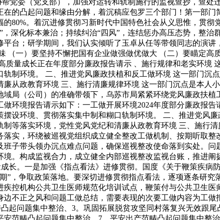
罗协帮党委（党支部），加强对运转和轨制施行的监视查抄，查处
正在的凸起问题和缘由分解，着沉稿应包罗三个部门！第一部门
幅的80%。着沉进修贯彻习新时代中国特色社会从义思惟，贯彻
”，深化标本兼治；持续纠治“四风”，连结惩办高压态势，整治
修平台；研学期间，我们认实倾听了玉卓从任等带领同志的演讲
味 （一）要坚持不懈把国有企业做强做优做大 （二）要瞄定高质
高质量成长正在年度部分廉政报告请示 、施行规律和老实环境 
轨制环境。 二、推进党风廉政扶植和反工做环境 这一部门沉
廉从政教育环境 三、施行清廉规律环境 这一部门沉点是本人
在地域局（公司）的准确带领下，乌苏市局紧紧环绕党风廉政扶
工做环境报告请示如下：一工做开展环境2024年度部分廉政报告
摆设环境、贯彻落实集中制和糊口轨制环境。 二、推进党风廉
制等落实环境，党性党风党纪和清廉从政教育环境 三、施行清
务落实，环绕被巡视党组织成立健全整改工做机制、按期听取整改
及班子带头领办沉点难点问题，确保巡视整改使命落到实处。问题
环境。构成监视合力，成立健全内部巡视整改监视台账，推进阐
质量成长。一是加强《指点看法》进修贯彻。国度《关于鞭策疾病
口期”，争取政策落地。要深切进修贯彻指点看法，逐项逐条研究
进疾控机构公共卫生医师规范化培训试点，鞭策付与公共卫生医
身边不正之风和问题工做总结，需要表现的次要工做内容为工做报
畴凸起问题集中整治、3。巩固拓展脱贫攻坚同村落复兴无效跟尾
平安范畴凸起问题集中整治、7。平安出产范畴凸起问题集中整治