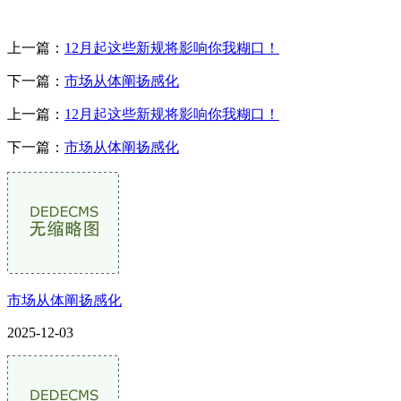
上一篇：
12月起这些新规将影响你我糊口！
下一篇：
市场从体阐扬感化
上一篇：
12月起这些新规将影响你我糊口！
下一篇：
市场从体阐扬感化
市场从体阐扬感化
2025-12-03