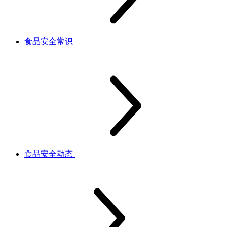
食品安全常识
食品安全动态