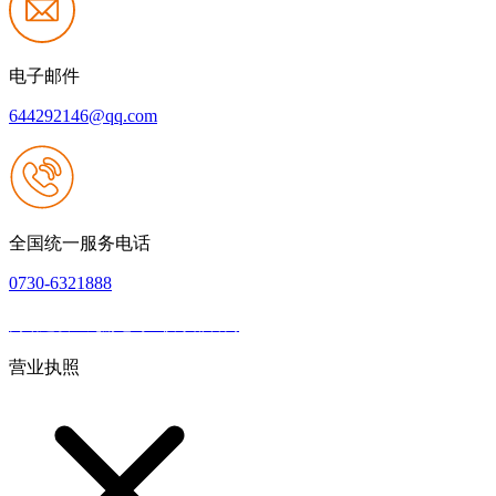
电子邮件
644292146@qq.com
全国统一服务电话
0730-6321888
网站建设：九游老哥J9俱乐部官网
|
网站地图
本网站支持IPV6
营业执照