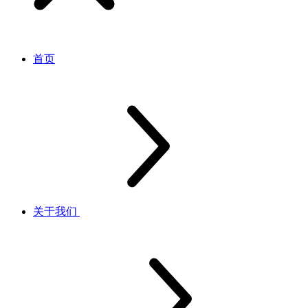
首页
关于我们