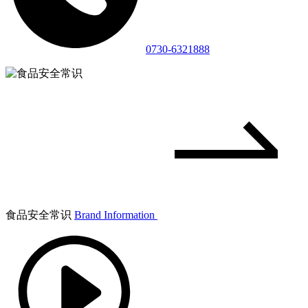
0730-6321888
食品安全常识
Brand Information