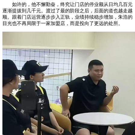
如许的，他不懈勤奋，终究让门店的停业额从日均几百元
逐渐提拔到几千元。渡过了最的阶段之后，后面的道也越走越
顺。跟着门店运营逐步步入正轨，业绩持续稳步增加，朱浩的
目光也不再局限于一家加盟店，而是投向了更远的处所。