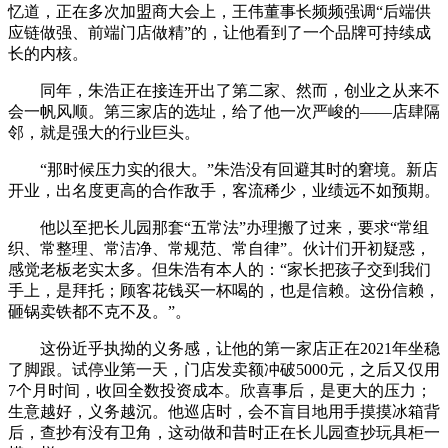
忆道，正在多次加盟商大会上，王伟董事长频频强调“后端供
应链做强、前端门店做精”的，让他看到了一个品牌可持续成
长的内核。
同年，朱浩正在接连开出了第二家、然而，创业之从来不
会一帆风顺。第三家店的选址，给了他一次严峻的——店肆隔
邻，就是强大的行业巨头。
“那时候压力实的很大。”朱浩没有回避其时的窘境。新店
开业，出名度更高的合作敌手，客流稀少，业绩远不如预期。
他以至把长儿园那套“五常法”办理搬了过来，要求“常组
织、常整理、常洁净、常规范、常自律”。伙计们开初疑惑，
感觉老板老实太多。但朱浩有本人的：“家长把孩子交到我们
手上，是拜托；顾客花钱买一杯喝的，也是信赖。这份信赖，
砸锅卖铁都不克不及。”。
这份近乎执拗的义务感，让他的第一家店正在2021年坐稳
了脚跟。试停业第一天，门店发卖额冲破5000元，之后又仅用
7个月时间，收回全数投资成本。欣喜事后，是更大的压力；
生意越好，义务越沉。他巡店时，会不盲目地用手摸摸冰箱背
后，查抄有没有卫角，这动做和昔时正在长儿园查抄玩具柜一