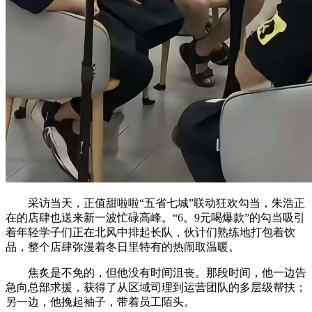
采访当天，正值甜啦啦“五省七城”联动狂欢勾当，朱浩正
在的店肆也送来新一波忙碌高峰。“6。9元喝爆款”的勾当吸引
着年轻学子们正在北风中排起长队，伙计们熟练地打包着饮
品，整个店肆弥漫着冬日里特有的热闹取温暖。
焦炙是不免的，但他没有时间沮丧。那段时间，他一边告
急向总部求援，获得了从区域司理到运营团队的多层级帮扶；
另一边，他挽起袖子，带着员工陌头。