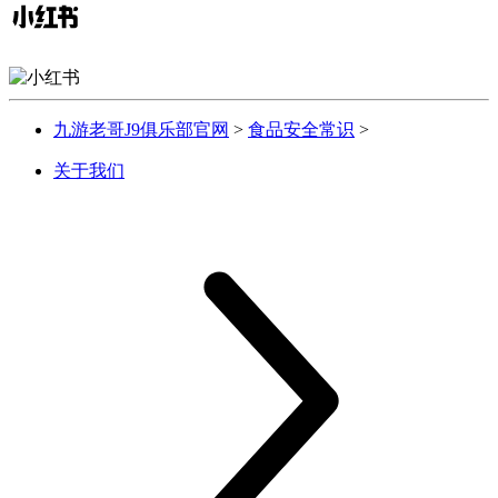
九游老哥J9俱乐部官网
>
食品安全常识
>
关于我们