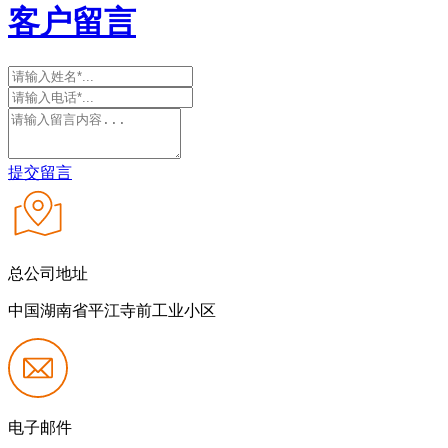
客户留言
提交留言
总公司地址
中国湖南省平江寺前工业小区
电子邮件