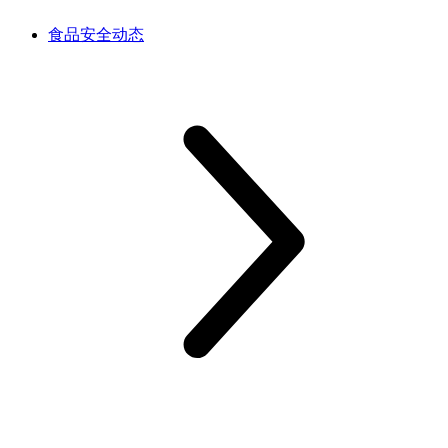
食品安全动态