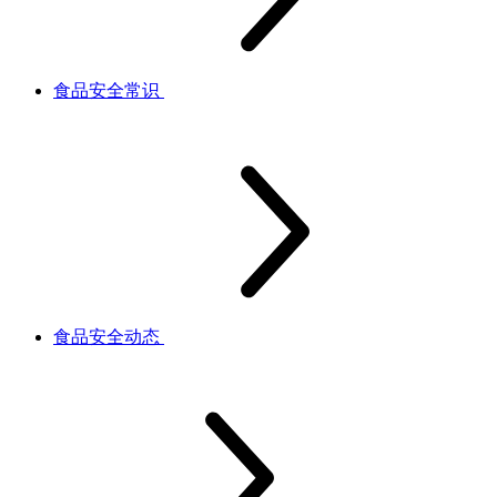
食品安全常识
食品安全动态