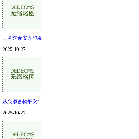
国务院食安办印发
2025-10-27
从泉源食物平安“
2025-10-27