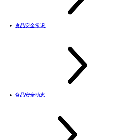
食品安全常识
食品安全动态