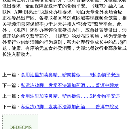
做出要求，全面保障配送环节的食物平安。《规范》融入“互
联网+AI明厨亮灶”聪慧化办理要求，明白无堂食外卖场合应
正在餐品出产区、备餐取餐区等沉点区域实现视频全笼盖，相
关视频消息需保留不少于14天并接入“鄂食安”监管平台。此
外，《规范》还对办事评价取赞扬办理、应急处置等做出，涉
嫌违法的移交监管部分。《规范》的发布取实施，将为无堂食
外卖行业供给清晰的行为原则，帮力处理行业成长中的凸起问
题，健康、有序的无堂食外卖消费，为湖北餐饮行业高质量成
长注入新动力。
上一篇：
食用油里加喷鼻精、驴肉掺假……5起食物平安违
下一篇：
私运冻鸡脚、发卖不法添加药酒…… 普洱中院发
上一篇：
食用油里加喷鼻精、驴肉掺假……5起食物平安违
下一篇：
私运冻鸡脚、发卖不法添加药酒…… 普洱中院发