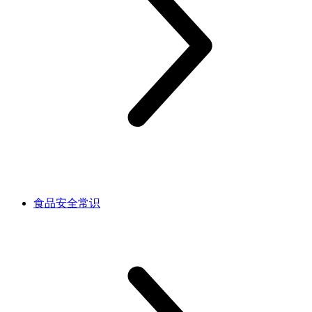
食品安全常识