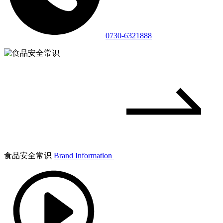
0730-6321888
食品安全常识
Brand Information