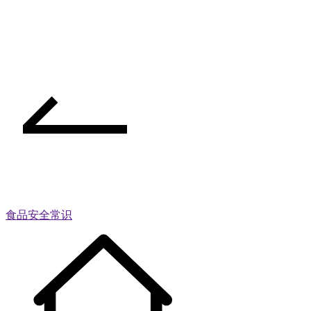
食品安全常识