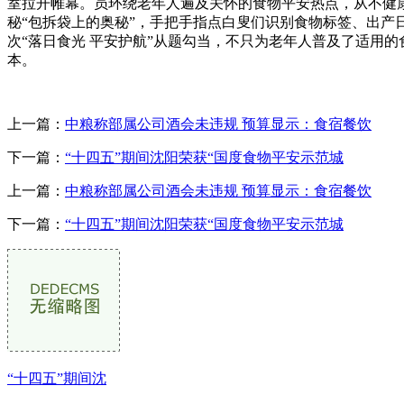
室拉开帷幕。员环绕老年人遍及关怀的食物平安热点，从不健
秘“包拆袋上的奥秘”，手把手指点白叟们识别食物标签、出
次“落日食光 平安护航”从题勾当，不只为老年人普及了适用
本。
上一篇：
中粮称部属公司酒会未违规 预算显示：食宿餐饮
下一篇：
“十四五”期间沈阳荣获“国度食物平安示范城
上一篇：
中粮称部属公司酒会未违规 预算显示：食宿餐饮
下一篇：
“十四五”期间沈阳荣获“国度食物平安示范城
“十四五”期间沈