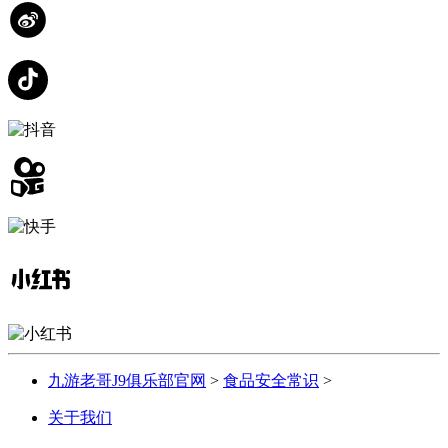
九游老哥J9俱乐部官网
>
食品安全常识
>
关于我们