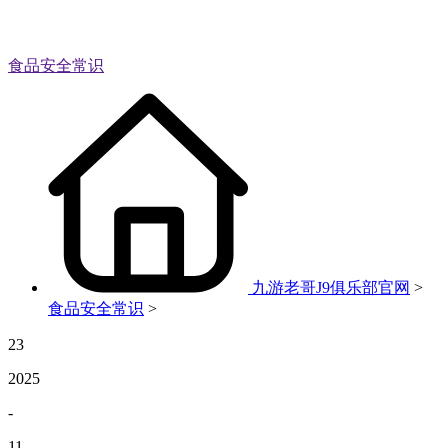
食品安全常识
九游老哥J9俱乐部官网
>
食品安全常识
>
23
2025
-
11