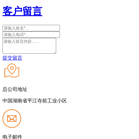
客户留言
提交留言
总公司地址
中国湖南省平江寺前工业小区
电子邮件