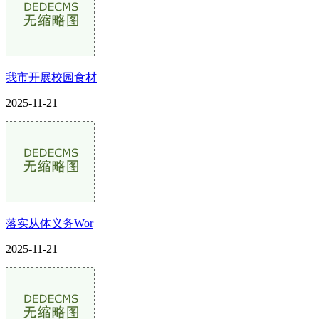
我市开展校园食材
2025-11-21
落实从体义务Wor
2025-11-21