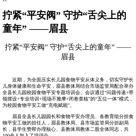
拧紧“平安阀” 守护“舌尖上的
童年” ——眉县
拧紧“平安阀” 守护“舌尖上的童年” ——
眉县
近期，为全面压实长儿园食物平安从体义务，切实守护长
儿身体健康和生命平安，眉县教体局结合市场监管局配合举办
全县长儿园校园食物平安专题培训会。会议通过“问题传递+带
领摆设+专业培训+现场不雅摩+闭卷查核”的“五位一体”模式，
为校园食物平安工做“充电赋能”。
眉县全县长儿园园长和食物平安办理员、各教育组分担食
物平安工做的担任人，眉县教体局、县市场监管局分担副局
长，县学生赞帮办理核心、县教体局教体二股全体同志，共
100余人加入了培训会。