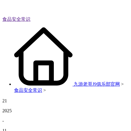
食品安全常识
九游老哥J9俱乐部官网
>
食品安全常识
>
21
2025
-
11