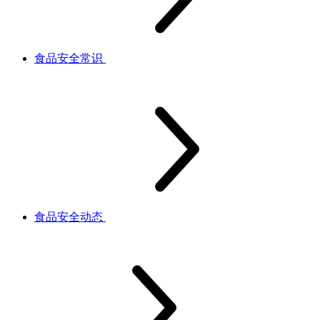
食品安全常识
食品安全动态