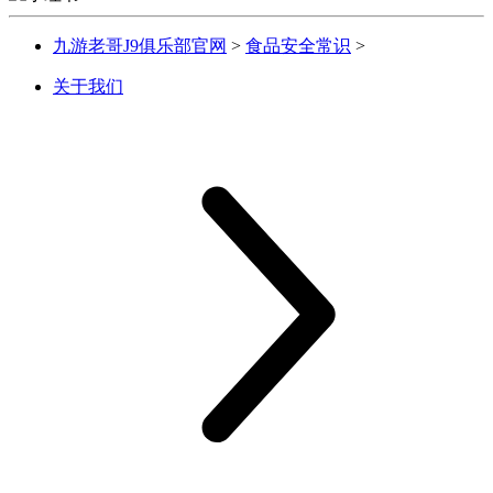
九游老哥J9俱乐部官网
>
食品安全常识
>
关于我们