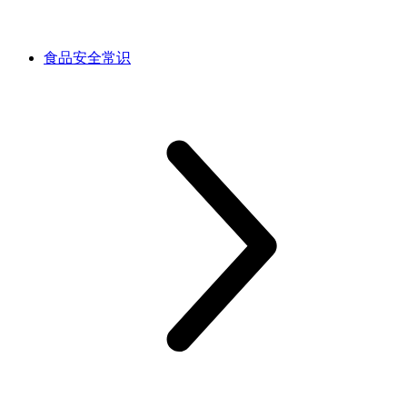
食品安全常识