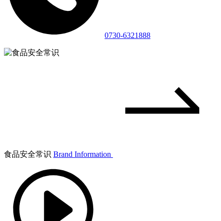
0730-6321888
食品安全常识
Brand Information