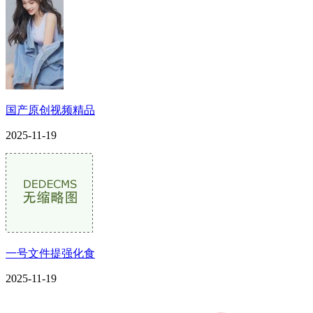
国产原创视频精品
2025-11-19
一号文件提强化食
2025-11-19