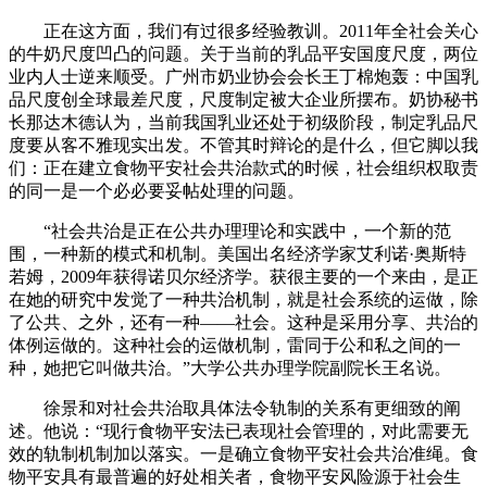
正在这方面，我们有过很多经验教训。2011年全社会关心
的牛奶尺度凹凸的问题。关于当前的乳品平安国度尺度，两位
业内人士逆来顺受。广州市奶业协会会长王丁棉炮轰：中国乳
品尺度创全球最差尺度，尺度制定被大企业所摆布。奶协秘书
长那达木德认为，当前我国乳业还处于初级阶段，制定乳品尺
度要从客不雅现实出发。不管其时辩论的是什么，但它脚以我
们：正在建立食物平安社会共治款式的时候，社会组织权取责
的同一是一个必必要妥帖处理的问题。
“社会共治是正在公共办理理论和实践中，一个新的范
围，一种新的模式和机制。美国出名经济学家艾利诺·奥斯特
若姆，2009年获得诺贝尔经济学。获很主要的一个来由，是正
在她的研究中发觉了一种共治机制，就是社会系统的运做，除
了公共、之外，还有一种——社会。这种是采用分享、共治的
体例运做的。这种社会的运做机制，雷同于公和私之间的一
种，她把它叫做共治。”大学公共办理学院副院长王名说。
徐景和对社会共治取具体法令轨制的关系有更细致的阐
述。他说：“现行食物平安法已表现社会管理的，对此需要无
效的轨制机制加以落实。一是确立食物平安社会共治准绳。食
物平安具有最普遍的好处相关者，食物平安风险源于社会生