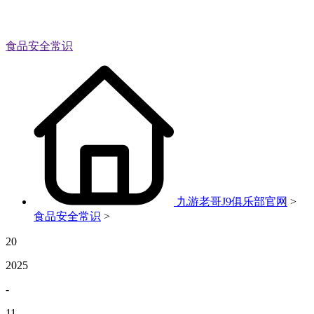
食品安全常识
九游老哥J9俱乐部官网
>
食品安全常识
>
20
2025
-
11