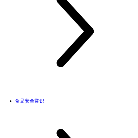
食品安全常识