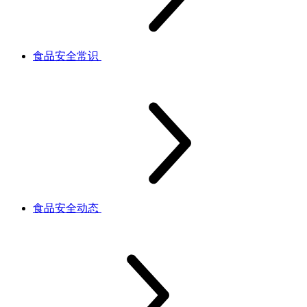
食品安全常识
食品安全动态