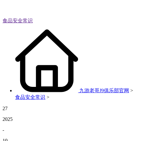
食品安全常识
九游老哥J9俱乐部官网
>
食品安全常识
>
27
2025
-
10