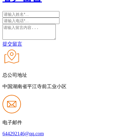
提交留言
总公司地址
中国湖南省平江寺前工业小区
电子邮件
644292146@qq.com