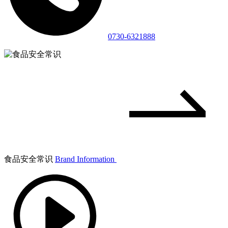
0730-6321888
食品安全常识
Brand Information