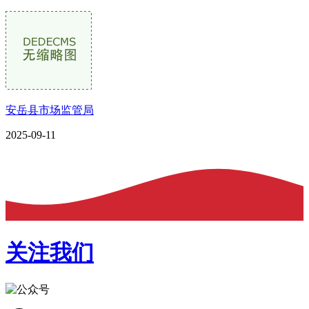
安岳县市场监管局
2025-09-11
关注我们