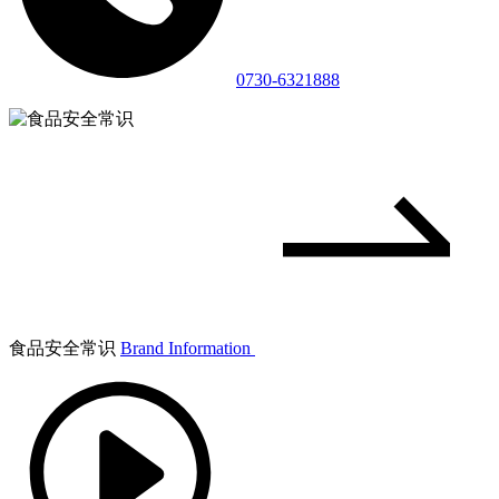
0730-6321888
食品安全常识
Brand Information