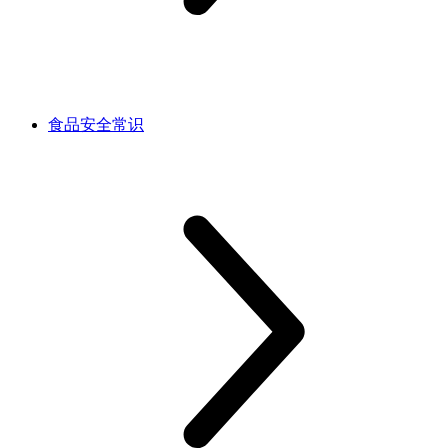
食品安全常识