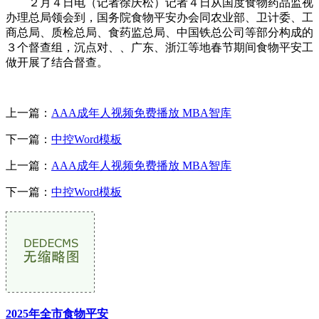
２月４日电（记者徐庆松）记者４日从国度食物药品监视
办理总局领会到，国务院食物平安办会同农业部、卫计委、工
商总局、质检总局、食药监总局、中国铁总公司等部分构成的
３个督查组，沉点对、、广东、浙江等地春节期间食物平安工
做开展了结合督查。
上一篇：
AAA成年人视频免费播放 MBA智库
下一篇：
中控Word模板
上一篇：
AAA成年人视频免费播放 MBA智库
下一篇：
中控Word模板
2025年全市食物平安