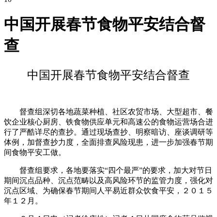
中国开展春节食物平安结合督
查
中国开展春节食物平安结合督查
督查组深切各地蔬菜种植、社区农贸市场、大型超市、餐
饮企业核心厨房、铁食物供应单元和高速公的食物运营场合进
行了严酷详尽的查抄。通过现场查抄、明察暗访、座谈调研等
体例，加督查抄力度，全面排查风险现患，进一步加强春节期
间食物平安工做。
督查组要求，各地要落实“四个最严”的要求，加大对节日
期间沉点品种、沉点范畴以及高风险环节的监管力度，强化对
沉点区域、为确保春节期间人平易近群众饮食平安，２０１５
年１２月。