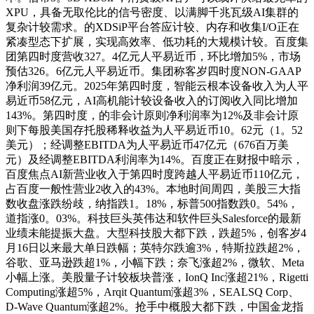
XPU，具备无取伦比的信号密度、以满脚千兆瓦级AI集群的
复杂计较需求。的XDSiP平台答应计较、内存和收集I/O正在
紧凑型态下扩展，实现高效率、低功耗的大规模计较。百度集
团第四时度营收327。4亿元人平易近币，环比增加5%，市场
预估326。6亿元人平易近币。集团称客岁四时度NON-GAAP
净利润39亿元。2025年第四时度，智能云根本设备收入为人平
易近币58亿元，AI高机能计较设备收入的订阅收入同比增加
143%。第四时度，的非会计原则净利润率为12%及非会计原
则下每股美国存托股稀释收益为人平易近币10。62元（1。52
美元）；经调整EBITDA为人平易近币47亿元（676百万美
元）及经调整EBITDA利润率为14%。百度正在财报中暗示，
百度焦点AI新营业收入于第四时度跨越人平易近币110亿元，
占百度一般性营业2收入的43%。本地时间周四，美股三大指
数收盘涨跌纷歧，纳指跌1。18%，标普500指数跌0。54%，
道指涨0。03%。科技巨头英伟达和软件巨头Salesforce的最新
业绩未能提振大盘。大型科技股大都下跌，跌超5%，创客岁4
月16日以来最大单日跌幅；英特尔跌逾3%，特斯拉跌超2%，
谷歌、亚马逊跌超1%，小幅下跌；奈飞涨超2%，微软、Meta
小幅上涨。美股量子计较板块普涨，IonQ Inc涨超21%，Rigetti
Computing涨超5%，Arqit Quantum涨超3%，SEALSQ Corp、
D-Wave Quantum涨超2%。抢手中概股大都下跌，中国金龙指