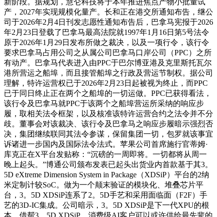
新阶段。据规划，慧仑科技将于本年推进焦点产物小批量试
产，2027年实现规模化量产。长和正在港交所通知布告，继公
司于2026年2月4日刊发志愿性通知布告后，巴拿马宪报于2026
年2月23日登载了巴拿马最高法院就1997年1月16日第5号法令
原于2026年1月29日发布所做之裁决，以及一项行令，该行令
要求巴拿马占用公司之从属公司巴拿马口岸公司（PPC）之所
有动产。巴拿马代表进入由PPC于巴尔博亚港及克里斯托瓦尔
港所营运之船埠，而且接管船埠之行政及营运节制权。据公司
理解，特许运营权已于2026年2月23日起被视为终止，而PPC
已于同日终止正在两个之船埠的一切运做。PPC已获得看法，
该行令及巴拿马就PPC于该两个之船埠营运所采纳的响应步
履，取相关法令框架，以及核准该特许运营合约之法令并不分
歧。董事会对该裁决、该行令及巴拿马之响应步履暗示强烈否
决，集团继续联同其法令参谋，保留集团一切，包罗就该事宜
诉诸进一步国内及国际法令法式。苹果公司首席施行官蒂姆·
库克正在X平台发贴称：“沉磅的一周即将。一切都将从周一
晚上起头。”博通公司颁布发表已起头出货业内首款基于其3。
5D eXtreme Dimension System in Package（XDSiP）平台的2纳
米定制计较SoC。做为一个颠末验证的模块化、堆叠芯片平
台，3。5D XDSiP连系了2。5D手艺和采用面临面（F2F）手
艺的3D-IC集成。公司暗示，3。5D XDSiP是下一代XPU的根
本。借帮3。5D XDSiP，消费级AI客户可以或许供给最先辈的