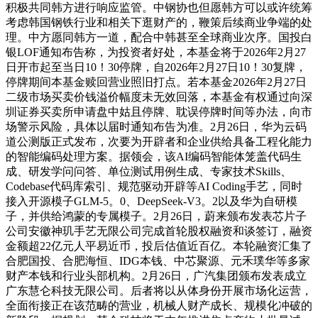
积极共同韩方进行响应监管。中钢协也但愿韩方可以或许统筹
考虑韩国钢铁行业和相关下逛财产的，鞭策后续商业争端的处
理。中方愿同韩方一道，配合中韩甚至全球商业次序。国投白
银LOF通知布告称，为投资者好处，本基金将于2026年2月27
日开市起至当日10！30停牌，自2026年2月27日10！30复牌，
停牌期间本基金赎回营业照旧打点。若本基金2026年2月27日
二级市场买卖价钱溢价幅度未无效回落，本基金有权通过向深
圳证券买卖所申请盘中姑且停牌、耽误停牌时间等办法，向市
场警示风险，具体以届时通知布告为准。2月26日，华为云码
道公测版正式发布，次要为开辟者和企业供给具备工程化能力
的智能编码处理方案。据领会，该AI编码智能体笼盖代码生
成、研发学问问答、单位测试用例生成、专家技术Skills、
Codebase代码库索引、规范驱动开辟等AI Coding手艺，同时
接入开源模子GLM-5。0、DeepSeek-V3。2以及华为自研模
子，并供给鸿蒙的专属模子。2月26日，蔚来颁布发表芯片子
公司安徽神玑手艺无限公司完成首轮股权融资和谈签订，融资
金额超22亿元人平易近币，投后估值近百亿。本轮融资汇集了
合肥国投、合肥海恒、IDG本钱、中芯聚源、元禾璞华等多家
财产本钱和行业头部机构。2月26日，广汽集团颁布发表成立
广东慧仑科技无限公司。后者将以从体身份开展市场化运营，
全面衔接正在该范畴的营业，机械人财产成长、规模化冲破的