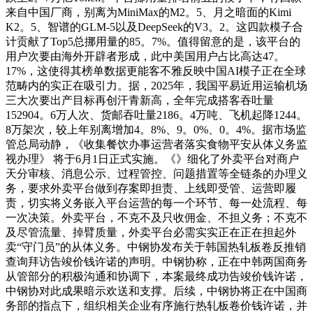
来自中国厂商，别离为MiniMax的M2。5、月之暗面的Kimi
K2。5、智谱的GLM-5以及DeepSeek的V3。2。这四款模子合
计贡献了Top5总挪用量的85。7%。值得留意的是，该平台的
用户次要由海外开辟者形成，此中美国用户占比高达47。
17%，这使得其榜单数据更能客不雅反映中国AI模子正在全球
范畴内的实正在吸引力。据，2025年，我国平易近用运输机场
三大次要出产目标再创汗青新高，全年完成搭客吞吐量
152904。6万人次、货邮吞吐量2186。4万吨、飞机起降1244。
8万架次，较上年别离增加4。8%、9。0%、0。4%。据市场监
管总局动静，《收集餐饮办事运营者落实食物平安从体义务监
视办理》 将于6月1日正式实施。《》细化了外卖平台对商户
天分审核、消息公示、过程管控、问题措置等全链条的办理义
务，要求外卖平台做到存案即担责、上线即受管、运营即履
责，切实将义务嵌入平台运营的每一个环节、每一处流程、每
一次决策。外卖平台，不克不及只收佣金、不担义务；不克不
及尽管流量、掉臂质量，外卖平台必需实实正在正在担起外
卖“守门员”的从体义务。中钢协发布关于韩国热轧板卷反推销
查询拜访告竣价钱许诺的声明。中钢协称，正在中韩两国商务
从管部分的积极沟通和协调下，本案最终成功告竣价钱许诺，
中钢协对此成果暗示欢送和支撑。后续，中钢协将正在中国商
务部的指点下，组织相关企业有序施行热轧板卷价钱许诺，并