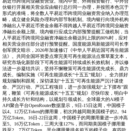
易近币跨境同业融资营业。境内中资、外商独资银行、中外合
伙银行开展相关营业应由银行总行同一办理，并按照本色沉于
形式的准绳，将全数人平易近币跨境同业融资营业纳入办理范
畴，成立健全风险办理和内部节制机制。境内银行向境外机构
净融出人平易近币资金余额不得跨越人平易近币跨境同业融资
净融出余额上限。境内银行应成立内部预警提醒工做机制，当
人平易近币跨境同业融资净融出余额达到上限的80%时，应对
相关营业担任部分进行预警提醒。国度能源局新能源司司长李
创军撰文暗示，2026年加速修订《中华人平易近国可再生能源
法》。共同全国环资委点窜完美可再生能源法点窜草案文本，
研究市场化新阶段下可再生能源可持续成长长效机制，并以修
法进一步凝结共识，坚持不懈鞭策可再生能源优先成长、鼎力
成长。编制实施《可再生能源成长“十五五”规划》。全力抓好
规划编制和跟尾，深切谋划“十五五”可再生能源严沉计谋使
命、严沉行动、严沉工程项目，进一步加强规划“上下摆布”跟
尾，鞭策《可再生能源成长“十五五”规划》尽快印发，明白中
持久成长方针和结构，以规划引领成长。全球最大的AI模子
API聚合平台OpenRouter数据显示，9日-15日这周，中国模子
以4。12万亿Token的挪用量，初次跨越同期美国模子的2。94
万亿Token。16日-22日这周，中国模子的周挪用量进一步冲高
至5。16万亿Token，三周大涨127%，而同期美国模子挪用量
跌至2。7万亿Token。平台挪用量排名前五的模子中，有四款