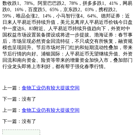
数收跌1。78%。阿里巴巴跌2。78%，拼多多跌1。41%，网易
跌0。16%，百度跌5。65%，京东跌2。03%，携程跌2。
59%，唯品会涨2。14%，小马智行涨4。64%。德邦证券：近
日来人平易近币持续升值，美元兑离岸人平易近币价钱今日盘
中一度达6。83附近。人平易近币持续升值趋向下，外资对中
国权益市场设置装备摆设或将进一步提拔。渤海证券：春节事
后，市场呈现必然资金回流特征，不只成交有所恢复，融资规
模也呈现回升。节后市场对开门红的和短期流动性叠加，带来
节后行情的向好。浦银国际：人平易近币无望继续升值、外资
回流和南向资金、险资等带来的增量资金加快入市，叠加部门
行业龙头即将上市利好，都有帮于强化春季行情。
上一篇：
食物工业仍有较大提拔空间
下一篇：没有了
上一篇：
食物工业仍有较大提拔空间
下一篇：没有了