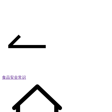
食品安全常识