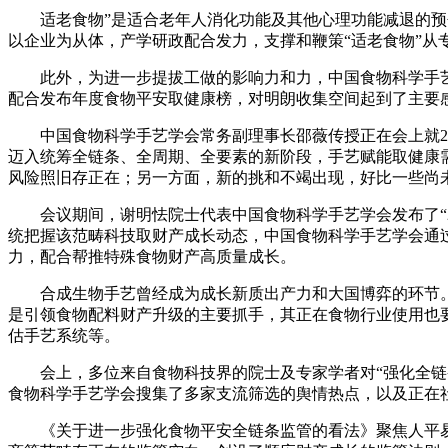
适老食物”是适合老年人消化功能及其他心理功能减退的预包
以企业为从体，产学研政配合发力，支撑和鞭策“适老食物”从
此外，为进一步提拔工做的影响力和力，中国食物科学手艺学
配合发布年度食物平安取健康榜，对明朗收集空间起到了主要
中国食物科学手艺学会常务副理事长邵薇传授正在会上就20
迈入统筹全链条、全周期、全要素的新阶段，手艺赋能取健康
风险照旧存正在；另一方面，新的挑和不竭出现，好比一些尚
会议期间，谢明怯院士代表中国食物科学手艺学会发布了“20
统把握该范畴科技取财产成长动态，中国食物科学手艺学会通过
力，配合帮推特殊食物财产高质量成长。
合成生物手艺曾经成为成长新质出产力和大国博弈的环节。D
是引领食物配料财产升级的主要抓手，其正在食物行业使用也
估手艺系统等。
会上，多位来自食物科技界的院士及专家学者对“强化全链条监管
食物科学手艺学会搜集了多家支流筛选的舆情热点，以及正在
《关于进一步强化食物平安全链条监管的看法》聚焦人平易