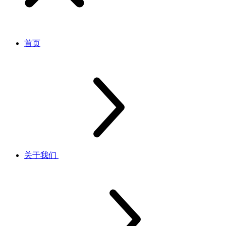
首页
关于我们