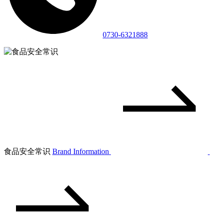
0730-6321888
食品安全常识
Brand Information