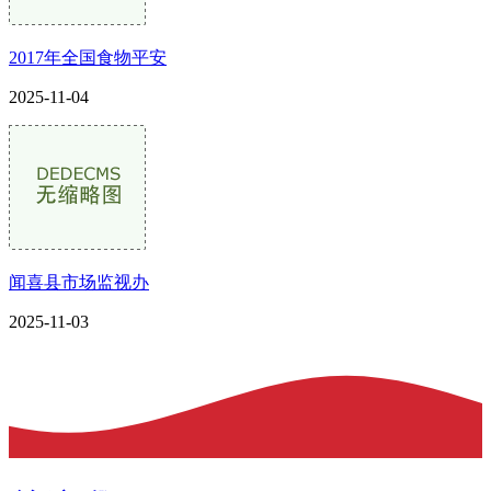
2017年全国食物平安
2025-11-04
闻喜县市场监视办
2025-11-03