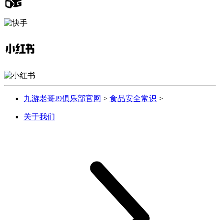
九游老哥J9俱乐部官网
>
食品安全常识
>
关于我们