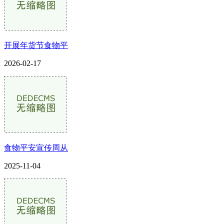
开展年货节食物平
2026-02-17
食物平安宣传周从
2025-11-04