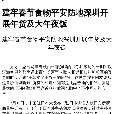
建牢春节食物平安防地深圳开
展年货及大年夜饭
建牢春节食物平安防地深圳开展年货及大
年夜饭
方才，总台马年春晚由王菲演唱的《你我履历的一刻》以
澄澈空灵的歌声道出百年长河里人取人相遇相知的和相互的暖
意同时，话题“王菲接了李谷一的班”登上微博热搜有网友说从
这首歌曲里听到“所有的相遇相知都是礼品普通的相伴，就是
最大的”王菲唱歌画面这首歌的歌词也戳中了不少网友的心
里。
2月16日，中国驻日本大发布《驻日本讲话人就日方所谓
商量答记者问》！问！日本外务省颁发旧事稿称，针对中朴直
在慕尼黑平安会议上就日本安保政策做出的“不得当讲话”，日