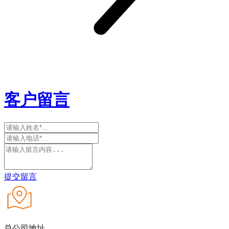
客户留言
提交留言
总公司地址