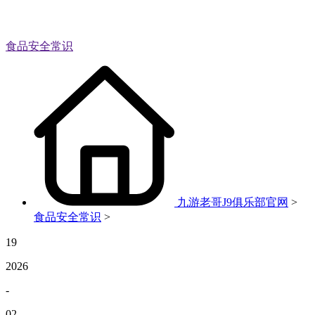
食品安全常识
九游老哥J9俱乐部官网
>
食品安全常识
>
19
2026
-
02