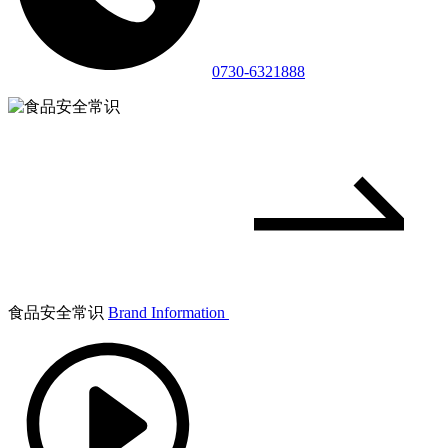
0730-6321888
食品安全常识
Brand Information