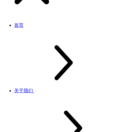
首页
关于我们