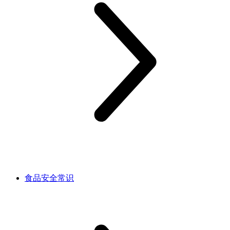
食品安全常识