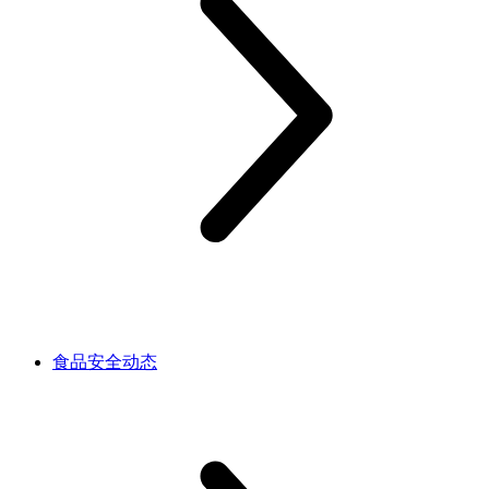
食品安全动态