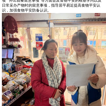
项”“外出就餐留意事项”等方面普及食物平安的根基学问以及
日常采办产物时的留意事项，指导居平易近提高食物平安认
识，加强食物平安防备认识。