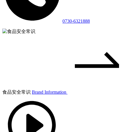
0730-6321888
食品安全常识
Brand Information