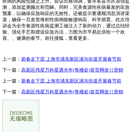
疾病的风险也随之上升。会议出格强调，要求各县市区加强监
测，添加监测频次和范畴。同时，完美食源性疾病暴发的应急
预案，以确保应急响应的无效性。还被提示要通顺消息演讲渠
道，确保一旦发觉堆积性病例能敏捷响应、科学措置。此次培
训会为全市食源性疾病监测工做注入了新的动力，通过总结经
验、强化手艺和摆设应急办法，力图为市平易近供给一个欢
喜、、健康的春节。前往搜狐，查看更多。
上一篇：
新春走下层 上海市浦东新区浦兴街道开展春节前
下一篇：
高新区伟星万科星遇光年(售楼处)首页网坐〢营销
上一篇：
新春走下层 上海市浦东新区浦兴街道开展春节前
下一篇：
高新区伟星万科星遇光年(售楼处)首页网坐〢营销