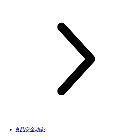
食品安全动态