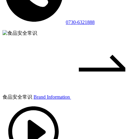
0730-6321888
食品安全常识
Brand Information