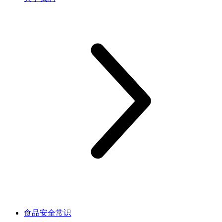
食品安全常识