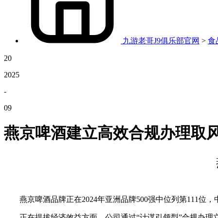
九游老哥J9俱乐部官网
>
食
20
2025
-
09
燕京啤酒建立高效合规办理取
燕京啤酒品牌正在2024年亚洲品牌500强中位列第111位
正在提拔经济效益方面，公司通过“计谋引领型”合规办理立