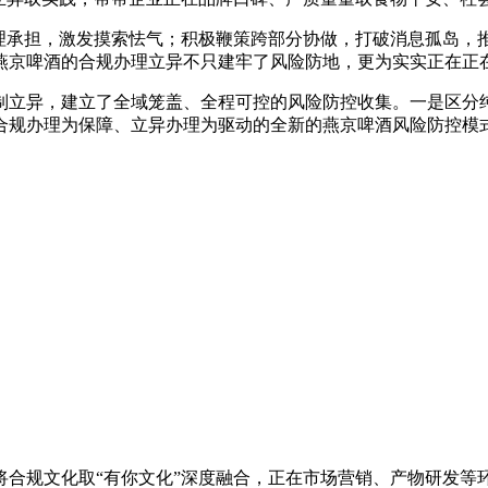
承担，激发摸索怯气；积极鞭策跨部分协做，打破消息孤岛，
燕京啤酒的合规办理立异不只建牢了风险防地，更为实实正在正
立异，建立了全域笼盖、全程可控的风险防控收集。一是区分纯
合规办理为保障、立异办理为驱动的全新的燕京啤酒风险防控模
规文化取“有你文化”深度融合，正在市场营销、产物研发等