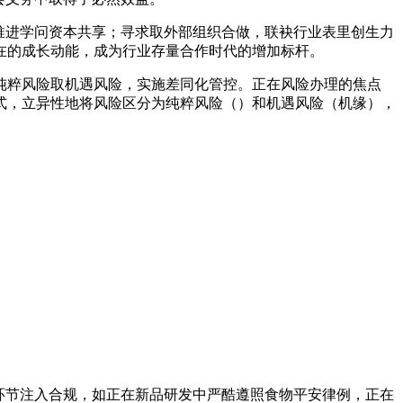
推进学问资本共享；寻求取外部组织合做，联袂行业表里创生力
在的成长动能，成为行业存量合作时代的增加标杆。
粹风险取机遇风险，实施差同化管控。正在风险办理的焦点
式，立异性地将风险区分为纯粹风险（）和机遇风险（机缘），
环节注入合规，如正在新品研发中严酷遵照食物平安律例，正在