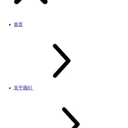
首页
关于我们