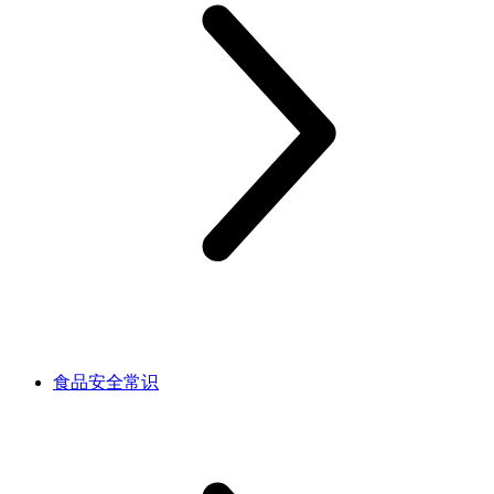
食品安全常识