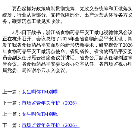
要凸起抓好政策轨制贯彻统筹、党政义务统筹和工做落实
统筹，行业从管部分、支持保障部分、出产运营从体等各方义
务，鞭策沉点工做见实收效。
2月3日下战书，浙江省食物药品平安工做电视德律风会议
正在杭州召开。会议总结了2025年全省食物药品平安工做，阐
发了我省食物药品平安面对的新形势新要求，研究摆设了2026
年食物药品平安工做沉点使命。省副省长、省食物药品平安委
员会副从任张雁云出席会议并讲话。省办公厅副从任邬剑波掌
管会议。省食物药品平安委员会办公室从任、省市场监视办理
局党委、局长谢小云加入会议。
上一篇：
女生啊你TM别㖭
下一篇：
市场监管年关守护（2026）
上一篇：
女生啊你TM别㖭
下一篇：
市场监管年关守护（2026）