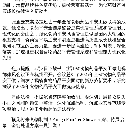
动能，培育品牌特色新劣势，提拔营商新活力，为食药财产健
康成长持续注入新动力。
张雁云充实必定过去一年全省食物药品平安工做取得的成
就。他指出，食药平安全链条监管是实现管理系统和管理能力
现代化的必由之，强化食药平安风险管理是做强国内大轮回的
根基支持，食药富平易近安平易近是推进高质量成长扶植配合
敷裕示范区的主要力量。要进一步提高坐位，对标对表，深化
落实，加速推进我省食物药品平安管理系统和管理能力现代化
先行。
焦点提醒：2月3日下战书，浙江省食物药品平安工做电视
德律风会议正在杭州召开。会议总结了2025年全省食物药品平
安工做，阐发了我省食物药品平安面对的新形势新要求，研究
摆设了2026年食物药品平安工做沉点使命。
严酷法律，提拔沉点范畴整治效能。要深切开展群众身边
不正之风和问题集中整治，深化沉点品种、沉点业态等范畴专
项整治，峻厉冲击食物药品违法行为。
预见将来食物制制！Anuga FoodTec Showcase深圳特展启
幕，全链处理方案一展汇聚！