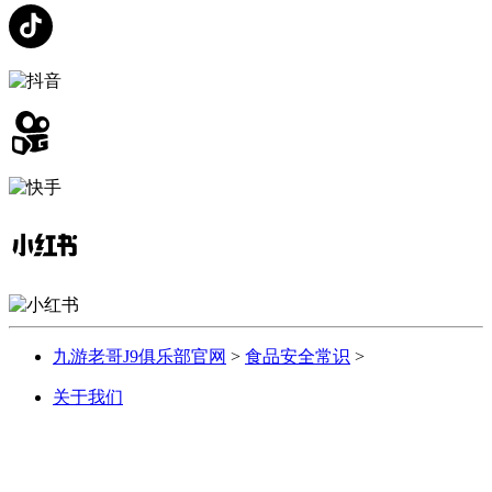
九游老哥J9俱乐部官网
>
食品安全常识
>
关于我们