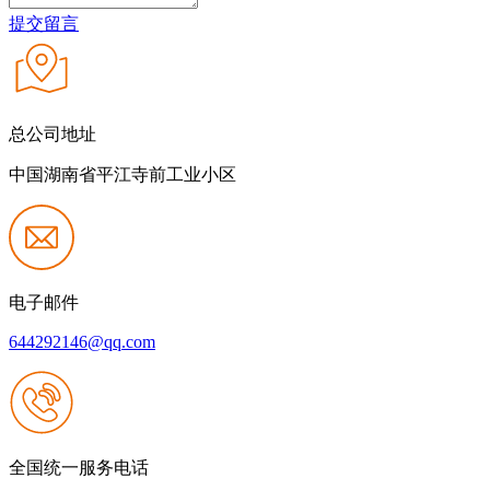
提交留言
总公司地址
中国湖南省平江寺前工业小区
电子邮件
644292146@qq.com
全国统一服务电话