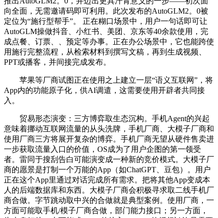
推出AutoGLM2。0，并迈出更具汗青意义的一步——初次面
向全面，无需邀请码即可利用。此次发布的AutoGLM2。0被
定位为“施行型帮手”。 正在糊口场景中，用户一句话即可让
AutoGLM操做抖音、小红书、美团、京东等40余款使用，完
成点餐、订票、、预定等办事。正在办公场景中，它也能跨使
用施行完整流程，从检索材料到撰写文稿，再到生成视频、
PPT或播客，并间接完成发布。
苹果等厂商试图正在使用之上建立一层“语义互联网”，将
App内的功能原子化，供AI调遣，这需要使用开辟者共同接
入。
贸易形态演变：三方博弈取生态沉构。手机Agent的兴起
意味着挪动互联网流量的从头洗牌，手机厂商、大模子厂商和
使用厂商三方将展开复杂的博弈。手机厂商无望从硬件售卖进
一步获取流量入口的价值，OS成为了用户企图的第一领受
者。雷同于搜刮告白可能演变成一种新的竞价模式。大模子厂
商的愿景是打制一个万能的App（如ChatGPT、豆包）。用户
正在这个App里通过对话完成所有需求。把将其他App变成本
人的后端数据库和东西。大模子厂商会积极寻求取二线手机厂
商合做。字节跳动取中兴的合做就是典型案例。使用厂商，一
方面可能取手机/模子厂商合做，部门能力接口；另一方面，