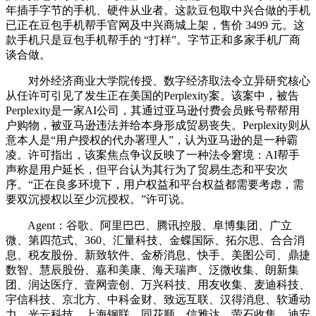
年插手字节的手机、硬件从业者。这款豆包取中兴合做的手机
已正在豆包手机帮手官网及中兴商城上架，售价 3499 元。这
款手机只是豆包手机帮手的 “打样”。字节正和多家手机厂商
谈合做。
对外经济商业大学院传授、数字经济取法令立异研究核心
从任许可引见了发生正在美国的Perplexity案。该案中，被告
Perplexity是一家AI公司，其通过亚马逊付费会员账号帮帮用
户购物，被亚马逊违法并给本身形成贸易丧失。Perplexity则从
意本人是“用户授权的代办署理人”，认为亚马逊的是一种霸
凌。许可指出，该案焦点争议反映了一种法令窘境：AI帮手
声称是用户延长，但平台认为其行为了贸易生态和平安次
序。“正在良多环境下，用户权益和平台权益都需要考虑，需
要双沉授权以至少沉授权。”许可说。
Agent：谷歌、阿里巴巴、腾讯控股、阜博集团、广立
微、第四范式、360、汇量科技、金蝶国际、拓尔思、合合消
息、税友股份、新致软件、金桥消息、快手、美图公司、鼎捷
数智、慧辰股份、嘉和美康、海天瑞声、泛微收集、朗新集
团、润达医疗、壹网壹创、万兴科技、用友收集、麦迪科技、
宇信科技、京北方、中科金财、致远互联、汉得消息、软通动
力、光云科技、上海钢联、同花顺、信雅达、萤石收集、迪安