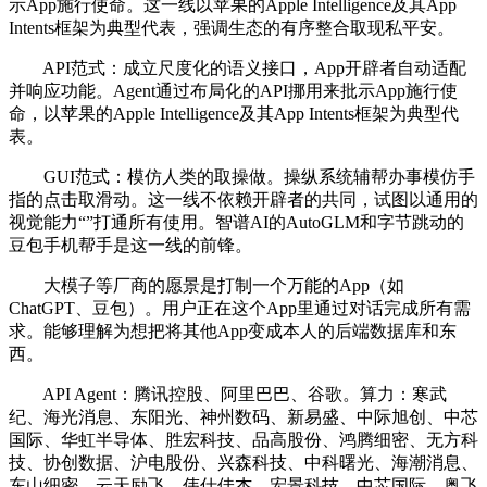
示App施行使命。这一线以苹果的Apple Intelligence及其App
Intents框架为典型代表，强调生态的有序整合取现私平安。
API范式：成立尺度化的语义接口，App开辟者自动适配
并响应功能。Agent通过布局化的API挪用来批示App施行使
命，以苹果的Apple Intelligence及其App Intents框架为典型代
表。
GUI范式：模仿人类的取操做。操纵系统辅帮办事模仿手
指的点击取滑动。这一线不依赖开辟者的共同，试图以通用的
视觉能力“”打通所有使用。智谱AI的AutoGLM和字节跳动的
豆包手机帮手是这一线的前锋。
大模子等厂商的愿景是打制一个万能的App（如
ChatGPT、豆包）。用户正在这个App里通过对话完成所有需
求。能够理解为想把将其他App变成本人的后端数据库和东
西。
API Agent：腾讯控股、阿里巴巴、谷歌。算力：寒武
纪、海光消息、东阳光、神州数码、新易盛、中际旭创、中芯
国际、华虹半导体、胜宏科技、品高股份、鸿腾细密、无方科
技、协创数据、沪电股份、兴森科技、中科曙光、海潮消息、
东山细密、云天励飞、伟仕佳杰、宏景科技、中芯国际、奥飞