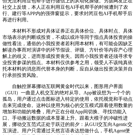
但无法利用豆包帮手进行微信上的从动化操做。另据网友正在
社交上反馈，本人正在利用豆包AI手机帮手的时候遭到了农
行、建行等APP内的强弹窗提示，要求封闭豆包AI手机帮手后
再进行利用。
本材料不形成对具体证券正在具体价位、具体时点、具体
市场表示的判断或投资，不成以或许等同于指点具体投资的操
做性看法，通俗的小我投资者若利用本材料，有可能会因缺乏
解读办事而对演讲中的环节假设、评级、方针价等内容产心理
解上的歧义，进而形成投资丧失。因而小我投资者还须寻求专
业投资参谋的指点。本材料仅供参考之用，领受人不该纯真依
托本材料的消息而代替本身的判断，应自从做出投资决策并自
行承担投资风险。
自触控屏幕挪动互联网黄金时代以来，图形用户界面
（GUI）一曲是人机交互的绝对从导。App被设想为一个个的
孤岛，用户通过点击图标进入特定的使用，依托视觉和手动点
击来完成使命。这种以使用为核心的交互模式跟着使用数量的
增加和功能的堆叠，用户正在分歧App间切换、寻找功能入
口、手动搬运数据的成本显著上升。跟着大模子的冲破性进
展，挪动交互范式正处于跃迁的前夕：从GUI交互向Agentic交
互演进。用户只需通过天然言语表达想做什么，手机Agent便