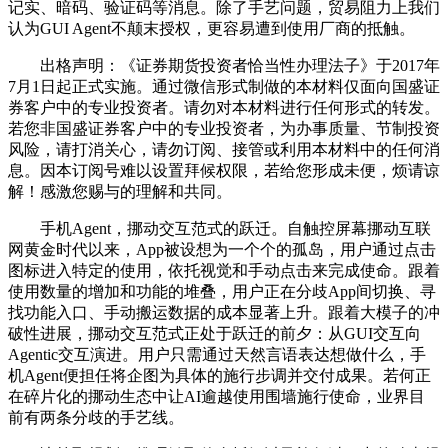
记实、暗码、验证码等消息。除了手艺问题，贸易阻力上我们
认为GUI Agent不颠末授权，更容易遭到使用厂商的抵触。
出格声明：《证券期货投资者恰当性办理法子》于2017年
7月1日起正式实施。通过微信形式制做的本材料仅面向国盛证
券客户中的专业投资者。请勿对本材料进行任何形式的转发。
若您非国盛证券客户中的专业投资者，为办事质量、节制投资
风险，请打消关心，请勿订阅、接管或利用本材料中的任何消
息。因本订阅号难以设置拜候权限，若给您形成未便，烦请谅
解！感激您赐与的理解和共同。
手机Agent，挪动交互范式的跃迁。自触控屏幕挪动互联
网黄金时代以来，App被设想为一个个的孤岛，用户通过点击
图标进入特定的使用，依托视觉和手动点击来完成使命。跟着
使用数量的增加和功能的堆叠，用户正在分歧App间切换、寻
找功能入口、手动搬运数据的成本显著上升。跟着大模子的冲
破性进展，挪动交互范式正处于跃迁的前夕：从GUI交互向
Agentic交互演进。用户只需通过天然言语表达想做什么，手
机Agent便担任将企图为具体的施行步调并交付成果。若何正
在碎片化的挪动生态中让AI逾越使用围墙施行使命，业界目
前有两条分歧的手艺线。