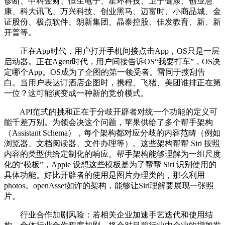
诊断、中科金财、恒生电子、星环科技、卫宁健康、创业慧
康、科大讯飞、万兴科技、创业黑马、迈富时、小商品城、金
证股份、极点软件、朗新集团、晶泰控股、佳发教育、新、新
开普等。
正在App时代，用户打开手机间接点击App，OS只是一层
启动器。正在Agent时代，用户间接告诉OS“我要打车”，OS决
定哪个App。OS成为了企图的第一领受者。雷同于搜刮告
白。当用户表达订酒店企图时，携程、飞猪、美团谁排正在第
一位？这可能演变成一种新的竞价模式。
API范式的挑和正在于分歧开辟者对统一个功能的定义可
能千差万别。为领会决这个问题，苹果供给了多个帮手架构
（Assistant Schema），每个架构都对应分歧的内容范畴（例如
浏览器、文档阅读器、文件办理等）。这些架构帮帮 Siri 按照
内容的类型供给定制化的响应。帮手架构能够理解为一组尺度
化的“模板”，Apple 设想这些模板是为了帮帮 Siri 识别使用的
具体功能。好比开辟者的使用是图片办理类的，那么利用
photos。openAsset如许的架构，能够让Siri理解要展现一张照
片。
行业合作加剧风险：若相关企业加速手艺迭代和使用结