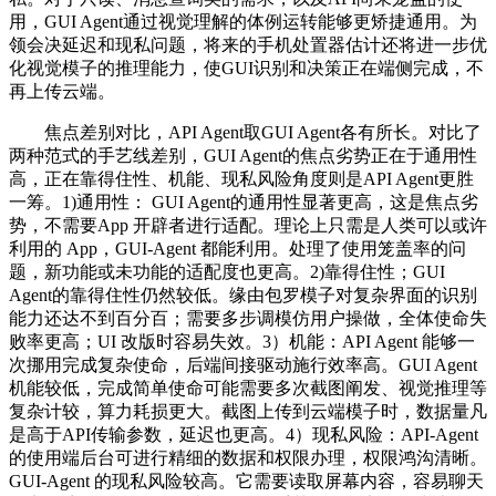
用，GUI Agent通过视觉理解的体例运转能够更矫捷通用。为
领会决延迟和现私问题，将来的手机处置器估计还将进一步优
化视觉模子的推理能力，使GUI识别和决策正在端侧完成，不
再上传云端。
焦点差别对比，API Agent取GUI Agent各有所长。对比了
两种范式的手艺线差别，GUI Agent的焦点劣势正在于通用性
高，正在靠得住性、机能、现私风险角度则是API Agent更胜
一筹。1)通用性： GUI Agent的通用性显著更高，这是焦点劣
势，不需要App 开辟者进行适配。理论上只需是人类可以或许
利用的 App，GUI-Agent 都能利用。处理了使用笼盖率的问
题，新功能或未功能的适配度也更高。2)靠得住性；GUI
Agent的靠得住性仍然较低。缘由包罗模子对复杂界面的识别
能力还达不到百分百；需要多步调模仿用户操做，全体使命失
败率更高；UI 改版时容易失效。3）机能：API Agent 能够一
次挪用完成复杂使命，后端间接驱动施行效率高。GUI Agent
机能较低，完成简单使命可能需要多次截图阐发、视觉推理等
复杂计较，算力耗损更大。截图上传到云端模子时，数据量凡
是高于API传输参数，延迟也更高。4）现私风险：API-Agent
的使用端后台可进行精细的数据和权限办理，权限鸿沟清晰。
GUI-Agent 的现私风险较高。它需要读取屏幕内容，容易聊天