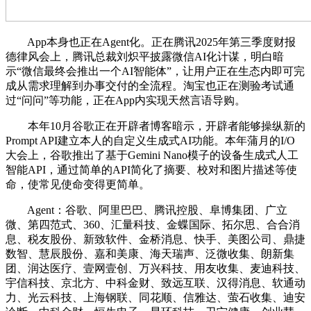
App本身也正在Agent化。正在腾讯2025年第三季度财报
德律风会上，腾讯总裁刘炽平披露微信AI化计谋，明白暗
示“微信最终会推出一个AI智能体”，让用户正在生态内即可完
成从需求理解到办事交付的全流程。淘宝也正在测验考试通
过“问问”等功能，正在App内实现天然言语导购。
本年10月谷歌正在开辟者博客暗示，开辟者能够操纵新的
Prompt API建立本人的自定义生成式AI功能。本年蒲月的I/O
大会上，谷歌推出了基于Gemini Nano模子的设备生成式人工
智能API，通过简单的API简化了摘要、校对和图片描述等使
命，使常见使命变得更简单。
Agent：谷歌、阿里巴巴、腾讯控股、阜博集团、广立
微、第四范式、360、汇量科技、金蝶国际、拓尔思、合合消
息、税友股份、新致软件、金桥消息、快手、美图公司、鼎捷
数智、慧辰股份、嘉和美康、海天瑞声、泛微收集、朗新集
团、润达医疗、壹网壹创、万兴科技、用友收集、麦迪科技、
宇信科技、京北方、中科金财、致远互联、汉得消息、软通动
力、光云科技、上海钢联、同花顺、信雅达、萤石收集、迪安