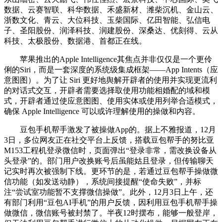
数据、云赛智联、科华数据、禾盛新材、潍柴沉机、金山云、
浙数文化、青云、大位科技、玉柴国际、亿田智能、弘信电
子、圣阳股份、润泽科技、润建股份、深桑达、优刻得、云从
科技、太极股份、数据港、首都正在线。
苹果推出的Apple Intelligence其焦点并非仅仅是一个更伶
俐的Siri，而是一套深度的系统级集成框架——App Intents（应
意图图）。为了让 Siri 更好地舆解开辟者的使用并实现更流利
的对话式交互，开辟者需要选择取使用功能相婚配的域和模
式，开辟者通过使应意图图、使用实体或使用列举合适模式，
确保 Apple Intelligence 可以或许理解使用的操做和内容。
豆包手机帮手激发了被操做App的。据上不雅报道，12月
3日，多位网友正在社交平台上反馈，搭载豆包帮手的努比亚
M153工程机登录微信时，页面弹出“登录非常，需改换设备从
头登录”的。部门用户改换账号后虽能姑且登录，但传输聊天
记实时再次被强制下线。更环节的是，若通过豆包帮手操做微
信功能（如发送动静），系统间接提醒“使命失败”，并标
注“尝试室功能暂不支撑微信操做”。此外，12月3日上午，还
有部门利用“豆包AI手机”的用户反馈，因利用豆包手机帮手操
做微信，微信账号被封禁了。半夜12时摆布，能够一般登岸，