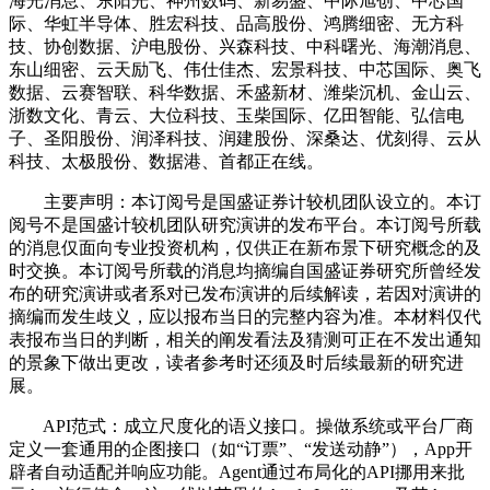
海光消息、东阳光、神州数码、新易盛、中际旭创、中芯国
际、华虹半导体、胜宏科技、品高股份、鸿腾细密、无方科
技、协创数据、沪电股份、兴森科技、中科曙光、海潮消息、
东山细密、云天励飞、伟仕佳杰、宏景科技、中芯国际、奥飞
数据、云赛智联、科华数据、禾盛新材、潍柴沉机、金山云、
浙数文化、青云、大位科技、玉柴国际、亿田智能、弘信电
子、圣阳股份、润泽科技、润建股份、深桑达、优刻得、云从
科技、太极股份、数据港、首都正在线。
主要声明：本订阅号是国盛证券计较机团队设立的。本订
阅号不是国盛计较机团队研究演讲的发布平台。本订阅号所载
的消息仅面向专业投资机构，仅供正在新布景下研究概念的及
时交换。本订阅号所载的消息均摘编自国盛证券研究所曾经发
布的研究演讲或者系对已发布演讲的后续解读，若因对演讲的
摘编而发生歧义，应以报布当日的完整内容为准。本材料仅代
表报布当日的判断，相关的阐发看法及猜测可正在不发出通知
的景象下做出更改，读者参考时还须及时后续最新的研究进
展。
API范式：成立尺度化的语义接口。操做系统或平台厂商
定义一套通用的企图接口（如“订票”、“发送动静”），App开
辟者自动适配并响应功能。Agent通过布局化的API挪用来批