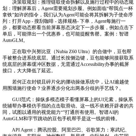
决策取规划：推理链取使命拆解以及施行过程中的动态规
划：理解屏幕后，Agent需要规划步履。例如面临“帮我点一杯
拿铁”如许的指令，我们认为Agent可能会将其拆解为子使命序
列：打开App - 搜刮咖啡 - 选择规格- 下单，Agent每施行一
步，都要动态察看当前屏幕形态决定下一步步履，例如点击下
单后，可能弹出一个优惠券，也可能提醒售罄。案例：智谱
AutoGLM。
正在取中兴努比亚（Nubia Z60 Ultra）的合做中，豆包帮
手被整合进系统底层。通过长按侧边键，豆包能够间接获取系
统底层的屏幕缓冲区数据，无需通过Accessibility办事的截屏
接口，大大降低了延迟。
若何正在封锁且碎片化的挪动操做系统中，让AI逾越使
用围墙施行使命？业界逐步分化出两条分歧的手艺线？。
GUI范式：操纵多模态模子看懂屏幕上的UI元素，操纵系
统辅帮办事模仿手指的点击取滑动。这一线不依赖开辟者的共
同，试图以通用的视觉能力“”打通所有使用。智谱AI的
AutoGLM和字节跳动的豆包手机帮手是这一线的前锋。
API Agent：腾讯控股、阿里巴巴、谷歌算力：寒武纪、