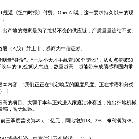
GPT规避《纽约时报》付费。OpenAI说，这一要求持久以来的现
）。
，出产地的搬家是为了维持不变的供应链，产质量量连结不变。
通俗股（A股）并上市，券商为中信证券。
身价”。“一块小天才手藏着100个‘老友’，从页点赞破50
同于晚年的QQ空间人气值，数量越高，越能带来成绩感和圈内承
根本内容，“我们正正在制定响应的国度尺度。正在术语和分类
）！
极高的项目。大疆于本年正式进入家庭洁净赛道，推出扫地机械
至发稿，暂无回应。
前三季度营收为495。1亿元，同比增加18。2%；净利润为38。
BC提告状讼。白宫估计不会撤诉。（）？。