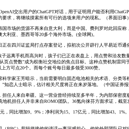
enAI交出用户的ChatGPT对话，用于证明用户能否利用Chat
的要求，将继续摸索所有可行的选项来用户的现私。（界面旧事
国市场的货源不再来自意大利，而是中国。费列罗对此回应称
澳大利亚、墨西哥等20多个海外市场。(全球网)。
12日正在四川证监局打点存案登记，拟初次公开辟行人平易近币
子远离手机而高兴时，孩子们已正在表盘上，用点赞和洽友数量测量“
，“从页点赞数”成为权衡社交地位的焦点目标。这种点赞机制雷
级以上方可点20个。而每个账号每日最多领受3000赞。
席科学家王芳暗示，当前需要明白固态电池相关的术语、分类等
。”知恋人士暗示，估计相关尺度将正在来岁落地。（中国证券报
担任人来自卑疆。这一营业曾经持续至多半年，为内部保密度
芬洗地机担任人并非来自ROMO团队。36氪向徕芬方面求证，截
同比增加9。9%；净利润为15。17亿元，同比增加43。1%。
（BBC）剪辑拼接他的讲话一事深感担心，他的外部团队已对B