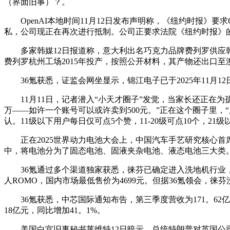
（界面旧事）？。
OpenAI本地时间11月12日发布声明称，《纽约时报》要求Op
私，公司现正在再次进行抵制。公司正要求法院《纽约时报》
多家韩媒12日报道称，意大利出名巧克力品牌费列罗供应韩
费列罗杭州工场2015年投产，按照公开材料，其产物还出口至
36氪获悉，证监会网坐显示，锦江电子已于2025年11月
11月11日，记者潜入“小天才圈子”发觉，当家长还正在为孩
万——如许一个账号可以或许卖到500元。”正在这个圈子里
认。11级以下用户每日仅可点5个赞，11-20级可点10个，21
正在2025世界动力电池大会上，中国汽车手艺研究核心首
中，将电池分为了固态电池、固液夹杂电池、液态电池三大类
36氪通过多个渠道独家获悉，徕芬已确定进入洗地机行业，
人ROMO，国内市场最低售价为4699元。但据36氪领会，徕
36氪获悉，中芯国际通知布告，第三季度营收为171。62亿元，
18亿元，同比增加41。1%。
美国白宫旧事秘书莱维特12日暗示，总统特朗普对英国公司