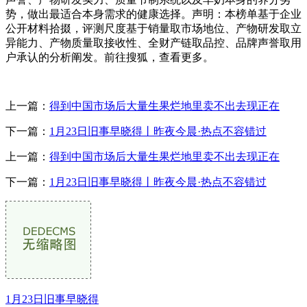
上一篇：
得到中国市场后大量生果烂地里卖不出去现正在
下一篇：
1月23日旧事早晓得丨昨夜今晨·热点不容错过
上一篇：
得到中国市场后大量生果烂地里卖不出去现正在
下一篇：
1月23日旧事早晓得丨昨夜今晨·热点不容错过
1月23日旧事早晓得