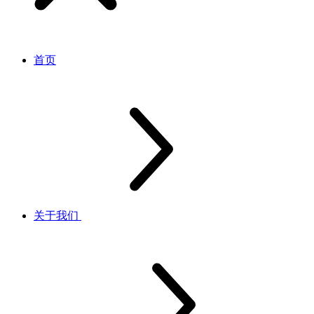
首页
关于我们