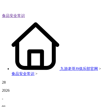
食品安全常识
九游老哥J9俱乐部官网
>
食品安全常识
>
28
2026
-
01