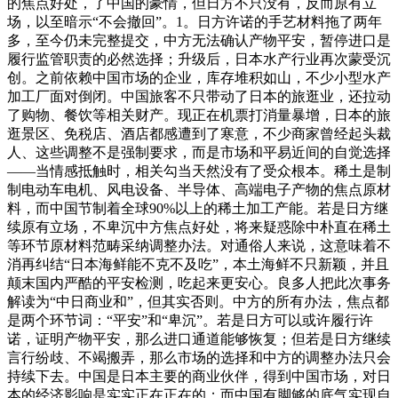
的焦点好处，了中国的豪情，但日方不只没有，反而原有立
场，以至暗示“不会撤回”。1。日方许诺的手艺材料拖了两年
多，至今仍未完整提交，中方无法确认产物平安，暂停进口是
履行监管职责的必然选择；升级后，日本水产行业再次蒙受沉
创。之前依赖中国市场的企业，库存堆积如山，不少小型水产
加工厂面对倒闭。中国旅客不只带动了日本的旅逛业，还拉动
了购物、餐饮等相关财产。现正在机票打消量暴增，日本的旅
逛景区、免税店、酒店都感遭到了寒意，不少商家曾经起头裁
人、这些调整不是强制要求，而是市场和平易近间的自觉选择
——当情感抵触时，相关勾当天然没有了受众根本。稀土是制
制电动车电机、风电设备、半导体、高端电子产物的焦点原材
料，而中国节制着全球90%以上的稀土加工产能。若是日方继
续原有立场，不卑沉中方焦点好处，将来疑惑除中朴直在稀土
等环节原材料范畴采纳调整办法。对通俗人来说，这意味着不
消再纠结“日本海鲜能不克不及吃”，本土海鲜不只新颖，并且
颠末国内严酷的平安检测，吃起来更安心。良多人把此次事务
解读为“中日商业和”，但其实否则。中方的所有办法，焦点都
是两个环节词：“平安”和“卑沉”。若是日方可以或许履行许
诺，证明产物平安，那么进口通道能够恢复；但若是日方继续
言行纷歧、不竭搬弄，那么市场的选择和中方的调整办法只会
持续下去。中国是日本主要的商业伙伴，得到中国市场，对日
本的经济影响是实实正在正在的；而中国有脚够的底气实现自