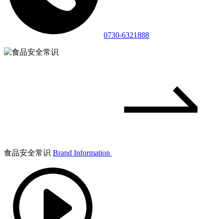
0730-6321888
食品安全常识
Brand Information