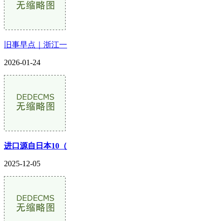
旧事早点｜浙江一
2026-01-24
进口源自日本10（
2025-12-05