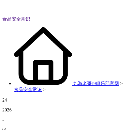
食品安全常识
九游老哥J9俱乐部官网
>
食品安全常识
>
24
2026
-
01