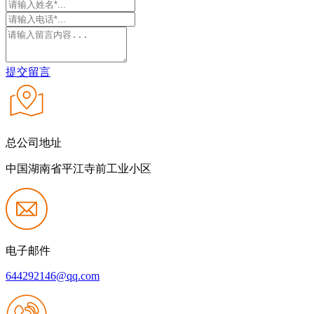
提交留言
总公司地址
中国湖南省平江寺前工业小区
电子邮件
644292146@qq.com