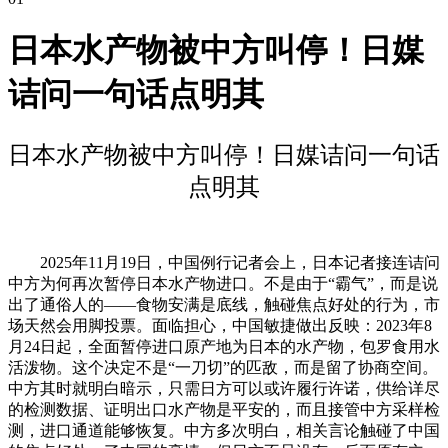
日本水产物被中方叫停！日媒
诘问一句话点明其
日本水产物被中方叫停！日媒诘问一句话
点明其
2025年11月19日，中国例行记者会上，日本记者接连诘问
中方为何再次暂停日本水产物进口。不是由于“霸气”，而是说
出了通俗人的——食物安满是底线，触碰焦点好处的行为，市
场天然会用脚投票。面临担心，中国敏捷做出反映：2023年8
月24日起，全面暂停进口原产地为日本的水产物，包罗食用水
活泼物。这个决定不是“一刀切”的匹敌，而是留了协商空间。
中方其时就明白暗示，只需日方可以或许履行许诺，供给详尽
的检测数据、证明出口水产物是平安的，而且接管中方采样检
测，进口通道能够恢复。中方多次明白，相关言论触碰了中国