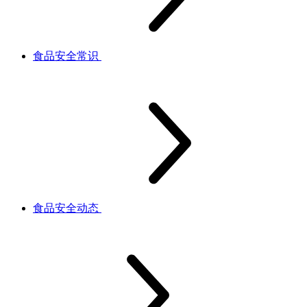
食品安全常识
食品安全动态