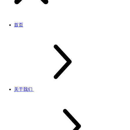
首页
关于我们