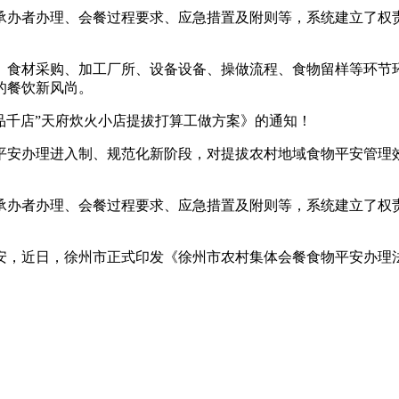
办者办理、会餐过程要求、应急措置及附则等，系统建立了权责
食材采购、加工厂所、设备设备、操做流程、食物留样等环节环
的餐饮新风尚。
千店”天府炊火小店提拔打算工做方案》的通知！
安办理进入制、规范化新阶段，对提拔农村地域食物平安管理效
办者办理、会餐过程要求、应急措置及附则等，系统建立了权责
近日，徐州市正式印发《徐州市农村集体会餐食物平安办理法子