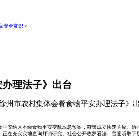
品安全常识
>
安办理法子》出台
徐州市农村集体会餐食物平安办理法子》
平安纳入本级食物平安变乱应急预案，鞭策成立快速响应、协同
。正在充实实地查询拜访研究、社会公开收罗看法、普遍听取下