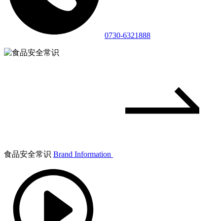
0730-6321888
食品安全常识
Brand Information