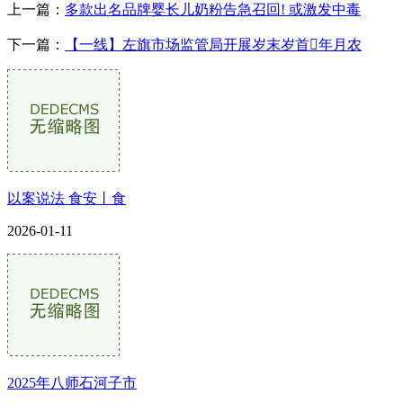
上一篇：
多款出名品牌婴长儿奶粉告急召回! 或激发中毒
下一篇：
【一线】左旗市场监管局开展岁末岁首年月农
以案说法 食安丨食
2026-01-11
2025年八师石河子市