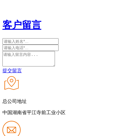
客户留言
提交留言
总公司地址
中国湖南省平江寺前工业小区