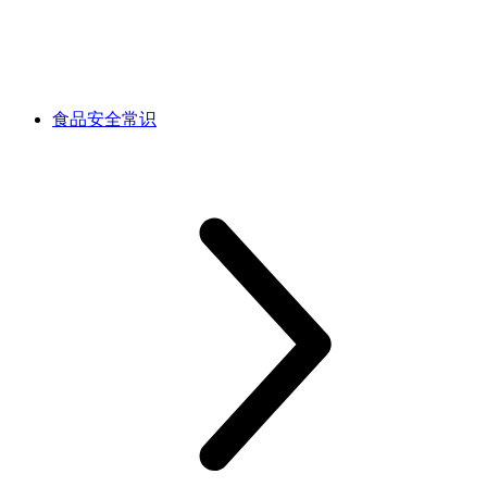
食品安全常识