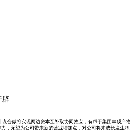
开辟
谋合做将实现两边资本互补取协同效应，有帮于集团丰硕产物
作力，无望为公司带来新的营业增加点，对公司将来成长发生积