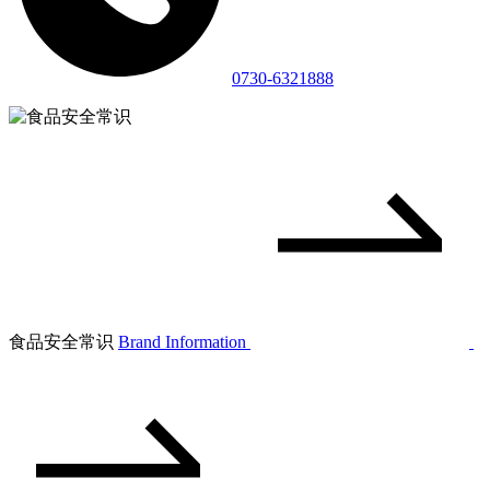
0730-6321888
食品安全常识
Brand Information