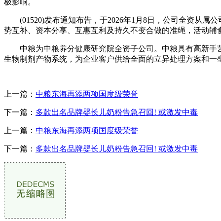
极影响。
(01520)发布通知布告，于2026年1月8日，公司全资从
势互补、资本分享、互惠互利及持久不变合做的准绳，活动辅
中粮为中粮养分健康研究院全资子公司。中粮具有高新手艺企
生物制剂产物系统，为企业客户供给全面的立异处理方案和一
上一篇：
中粮东海再添两项国度级荣誉
下一篇：
多款出名品牌婴长儿奶粉告急召回! 或激发中毒
上一篇：
中粮东海再添两项国度级荣誉
下一篇：
多款出名品牌婴长儿奶粉告急召回! 或激发中毒