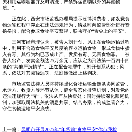
关利用运输容器并及时清洗，严禁拆运食物以外的其他物
质。”。
正在此，西安市场监视办理局提示泛博消费者，如发觉食
物运输过程中存正在违法违规行为，请及时向监管部分进行赞
扬举报，配合参取食物平安监视，联袂守护“舌尖上的平安”。
三河市经审理认为，被告人刘开创、风正在食物运输过程
中，利用不合适食物平安尺度的容器运输食物，形成食物中掺
入有毒、其行为均已形成出产、发卖有毒、无害食物罪。二被
告人出产、发卖金额达25万余元，应认定为刑法第一百四十四
条的“其他严沉情节”。正在配合犯罪中，刘开创系从犯；风
系，依法对其减轻惩罚。法庭遂做出上述判决。
市场监管法律人员将持续强化食物运输全链条协同监管，
承运方、收货方等环节从体，健全常态化排查机制，对发觉的
违法违规行为“零”，依法从严从快查处；同时持续深化跟尾机
制，加强取司法机关的消息共享、结合办案，构成监管合力，
守住食物运输平安底线。
上一篇：
昆明市开展2025年“年货购”食物平安“你点我检