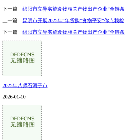
下一篇：
绵阳市立异实施食物相关产物出产企业“全链条
上一篇：
昆明市开展2025年“年货购”食物平安“你点我检
下一篇：
绵阳市立异实施食物相关产物出产企业“全链条
2025年八师石河子市
2026-01-10