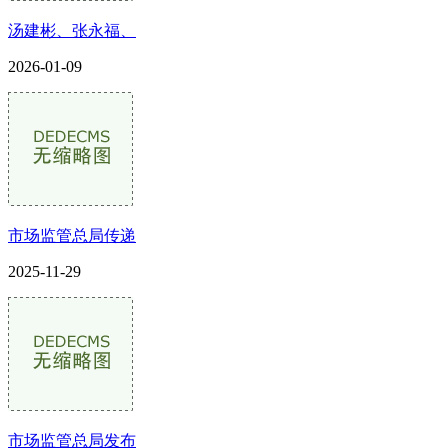
汤建彬、张永福、
2026-01-09
市场监管总局传递
2025-11-29
市场监管总局发布