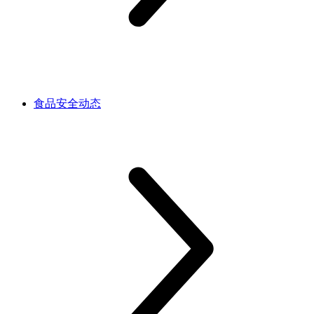
食品安全动态