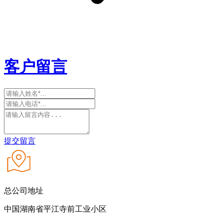
客户留言
提交留言
总公司地址
中国湖南省平江寺前工业小区