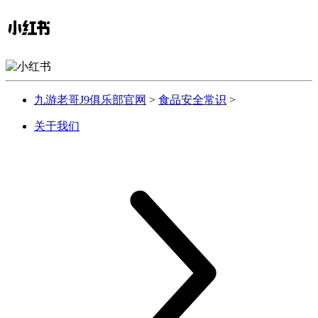
九游老哥J9俱乐部官网
>
食品安全常识
>
关于我们