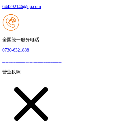
644292146@qq.com
全国统一服务电话
0730-6321888
网站建设：九游老哥J9俱乐部官网
|
网站地图
本网站支持IPV6
营业执照