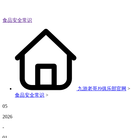
食品安全常识
九游老哥J9俱乐部官网
>
食品安全常识
>
05
2026
-
01