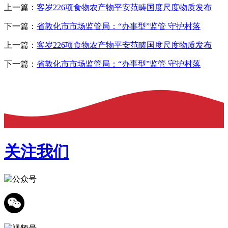
上一篇：
客岁226项食物农产物平安范畴国度尺度物质发布
下一篇：
省敦化市市场监管局：“办事型”监管 守护村落
上一篇：
客岁226项食物农产物平安范畴国度尺度物质发布
下一篇：
省敦化市市场监管局：“办事型”监管 守护村落
关注我们