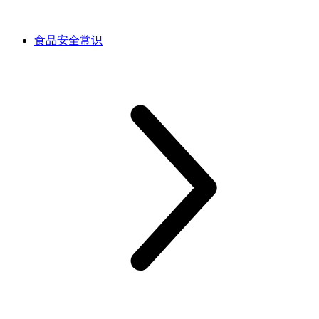
食品安全常识