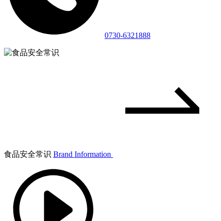
0730-6321888
食品安全常识
Brand Information